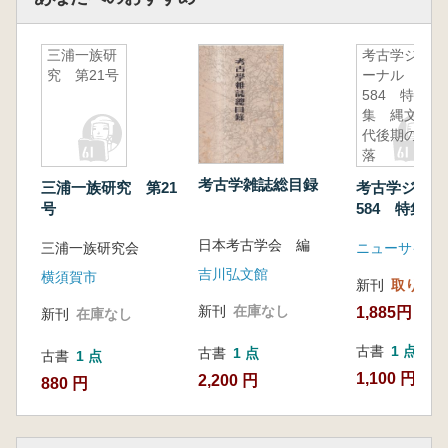
三浦一族研
考古学ジャ
究 第21号
ーナル
584 特
集 縄文時
代後期の集
落
考古学雑誌総目録
三浦一族研究 第21
考古学ジャ
号
584 特集 
代後期の集落
日本考古学会 編
三浦一族研究会
ニューサイエ
吉川弘文館
横須賀市
新刊
取り寄せ
新刊
在庫なし
1,885円
新刊
在庫なし
古書
1 点
古書
1 点
古書
1 点
1,100 円
2,200 円
880 円