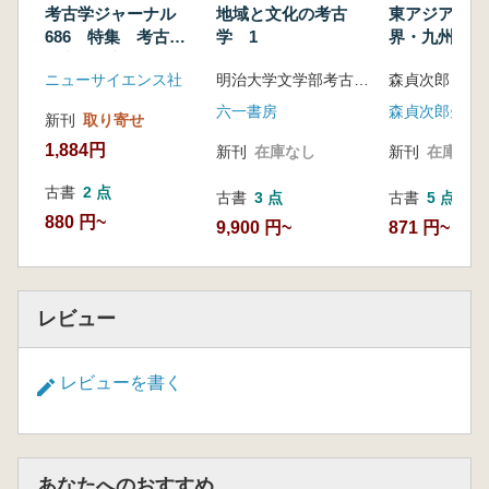
考古学ジャーナル
地域と文化の考古
東アジア的考
686 特集 考古学
学 1
界・九州
研究史の新機軸 史
ニューサイエンス社
明治大学文学部考古学研究室 編
森貞次郎
資料は何を物語るか
六一書房
新刊
取り寄せ
1,884円
新刊
在庫なし
新刊
在庫なし
古書
2 点
古書
3 点
古書
5 点
880 円~
9,900 円~
871 円~
レビュー
レビューを書く
あなたへのおすすめ