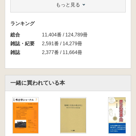
もっと見る
―マケドニア型石室を中心として一」
秋田かな子「縄文時代後期注口土器の変化と画
期―南関東地方にみる諸相から一」
ランキング
杉山 和徳「海老名市河原口坊中遺跡にみる弥
総合
生時代の木製鞘」
11,404番 / 124,789冊
史料翻訳・註解
雑誌・紀要
2,591番 / 14,279冊
平野 智洋「ゲオルギオス・スフランブィス
雑誌
2,377番 / 11,664冊
『回顧録(小年代記)』翻訳解説(I)」
研究余滴
兼平 賢治「盛岡藩8代藩主南部利視について一
実名と訴状箱から」
一緒に買われている本
山本 和重 速水侑先生を偲んで
論文
三田武繁「初期鎌倉幕府の地頭政策」
書評
小林 義度「程英超『宰相群体与孝宗朝政
治』」