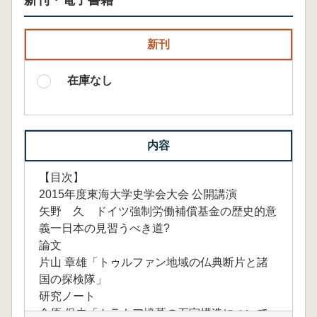
新刊・電子書籍
新刊
在庫なし
内容
【目次】
2015年度東海大学史学会大会 公開講演
矢野 久 ドイツ強制労働補償基金の歴史的意
義一日本の見習うべき道?
論文
片山 章雄「トゥルファン地域の仏典断片と諸
国の探検隊」
研究ノート
金原 保夫「トラキア墳墓の石室構造について