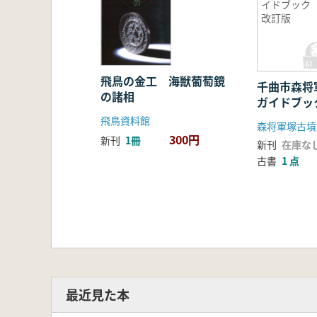
イドブッ
改訂版
飛鳥の金工 海獣葡萄鏡
千曲市森
の諸相
ガイドブッ
飛鳥資料館
森将軍塚古墳
300円
新刊
1冊
新刊
在庫な
古書
1 点
最近見た本