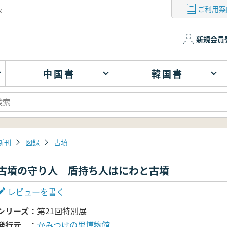
ご利用案
版
新規会員
中国書
韓国書
新刊
図録
古墳
古墳の守り人 盾持ち人はにわと古墳
レビューを書く
シリーズ
第21回特別展
発行元
かみつけの里博物館