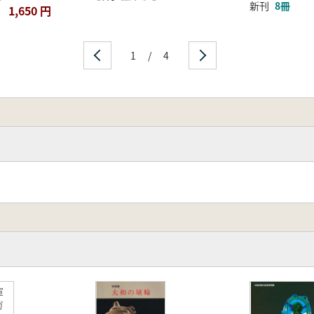
新刊
8冊
1,650 円
1
/
4
軍
ガ