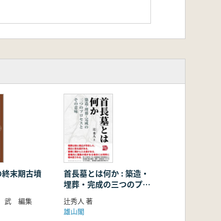
の終末期古墳
首長墓とは何か : 築造・
埋葬・完成の三つのプロ
セスとその意味
 武 編集
辻秀人 著
雄山閣