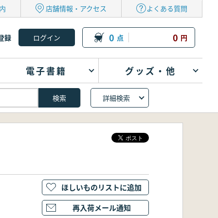
内
店舗情報・アクセス
よくある質問
0
0
登録
点
円
電子書籍
グッズ・他
詳細検索
ほしいものリストに追加
再入荷メール通知