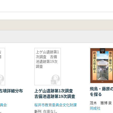
古
上ゲ山遺跡第1
調
次調査 吉備
池遺跡第19次
調査
飛鳥・藤原
古墳詳細分布
上ゲ山遺跡第1次調査
を探る
吉備池遺跡第19次調査
茂木 雅博 泉
員会
桜井市教育委員会文化財課
同成社
し
新刊
在庫なし