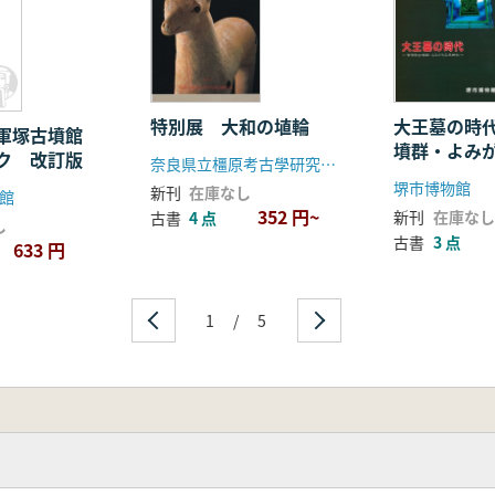
ク
特別展 大和の埴輪
大王墓の時
将軍塚古墳館
墳群・よみ
ク 改訂版
奈良県立橿原考古學研究所付属博物館
紀
堺市博物館
新刊
在庫なし
館
352 円~
新刊
在庫なし
古書
4 点
し
古書
3 点
633 円
1
/
5