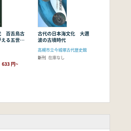
代 百舌鳥古
古代の日本海文化 大邇
がえる五世
波の古墳時代
高槻市立今城塚古代歴史館
新刊
在庫なし
633 円~