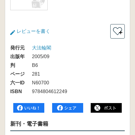
レビューを書く
＋
発行元
大法輪閣
出版年
2005/09
判
B6
ページ
281
六一ID
N60700
ISBN
9784804612249
新刊・電子書籍