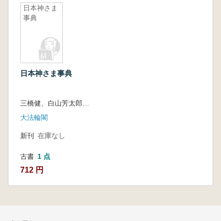
日本神さま
事典
日本神さま事典
三橋健、白山芳太郎 編著
大法輪閣
新刊
在庫なし
古書
1 点
712 円