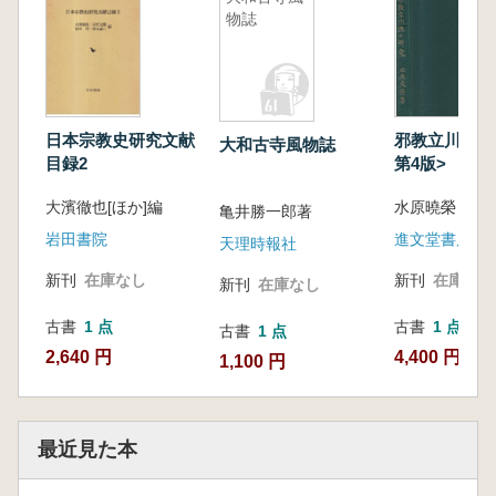
物誌
日本宗教史研究文献
邪教立川流の研
大和古寺風物誌
目録2
第4版>
大濱徹也[ほか]編
水原曉榮 著
亀井勝一郎著
岩田書院
進文堂書店
天理時報社
新刊
在庫なし
新刊
在庫なし
新刊
在庫なし
古書
1 点
古書
1 点
古書
1 点
2,640 円
4,400 円
1,100 円
最近見た本