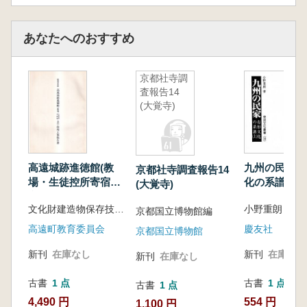
あなたへのおすすめ
京都社寺調
査報告14
(大覚寺)
高遠城跡進徳館(教
九州の民家 
京都社寺調査報告14
場・生徒控所寄宿
化の系譜(上)
(大覚寺)
寮・表門)修理工事報
文化財建造物保存技術協会 編
小野重朗 著
告書
京都国立博物館編
高遠町教育委員会
慶友社
京都国立博物館
新刊
在庫なし
新刊
在庫なし
新刊
在庫なし
古書
1 点
古書
1 点
古書
1 点
4,490 円
554 円
1,100 円