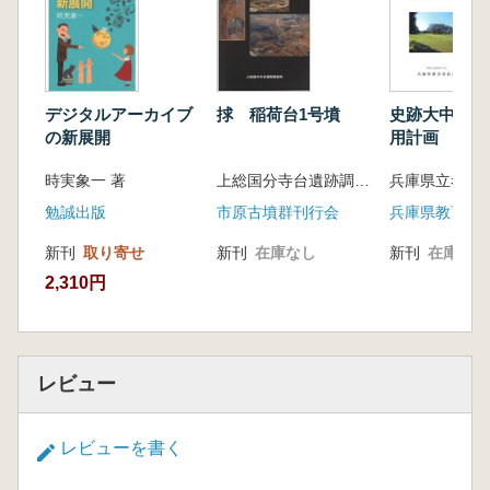
デジタルアーカイブ
捄 稲荷台1号墳
史跡大中遺跡
の新展開
用計画
時実象一 著
上総国分寺台遺跡調査団 編
勉誠出版
市原古墳群刊行会
兵庫県教育委
新刊
取り寄せ
新刊
在庫なし
新刊
在庫なし
2,310円
レビュー
レビューを書く