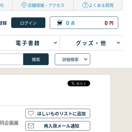
内
店舗情報・アクセス
よくある質問
0
0
登録
点
円
電子書籍
グッズ・他
詳細検索
ほしいものリストに追加
合同企画展
再入荷メール通知