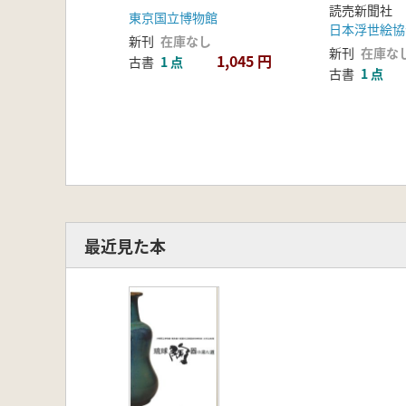
読売新聞社
東京国立博物館
日本浮世絵協
新刊
在庫なし
新刊
在庫な
1,045 円
古書
1 点
古書
1 点
最近見た本