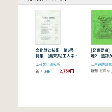
文化財と技術 第6号
[発表要旨
特集 (渡来系)工人ネッ
地2 遺跡
トワーク
都市江戸
工芸文化研究所
江戸遺跡研究
2,750円
新刊
在庫な
新刊
2冊