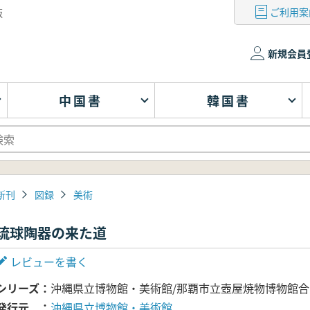
ご利用案
版
新規会員
中国書
韓国書
新刊
図録
美術
琉球陶器の来た道
レビューを書く
シリーズ
沖縄県立博物館・美術館/那覇市立壺屋焼物博物館
発行元
沖縄県立博物館・美術館