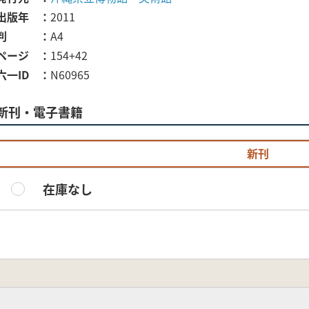
出版年
2011
判
A4
ページ
154+42
六一ID
N60965
新刊・電子書籍
新刊
在庫なし