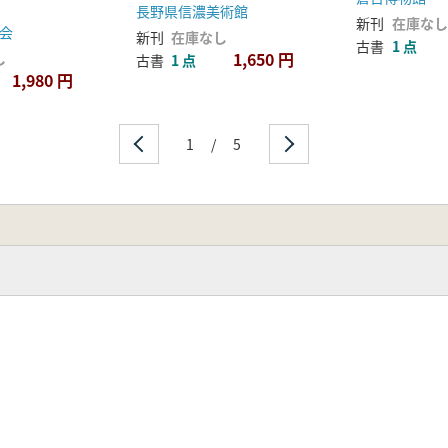
長野県信濃美術館
新刊
在庫なし
会
新刊
在庫なし
古書
1 点
1,650 円
し
古書
1 点
1,980 円
1
/
5