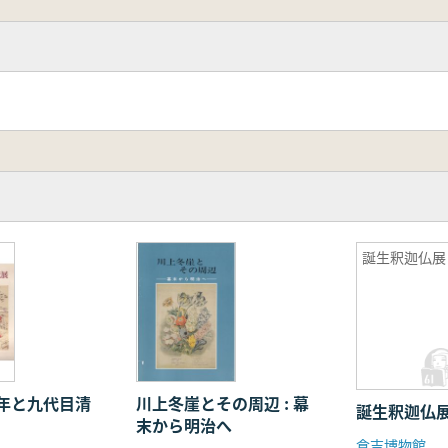
誕生釈迦仏展
年と九代目清
川上冬崖とその周辺 : 幕
誕生釈迦仏
末から明治へ
倉吉博物館