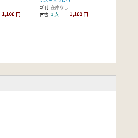
新刊
在庫なし
1,100 円
1,100 円
古書
1 点