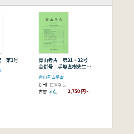
究 第3号
青山考古 第31・32号
合併号 手塚直樹先生退
会
休記念号
青山考古学会
新刊
在庫なし
2,750 円~
古書
3 点