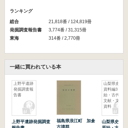
ランキング
総合
21,818番 / 124,819冊
発掘調査報告書
3,774番 / 31,315冊
東海
314番 / 2,770冊
一緒に買われている本
上野平遺跡
山梨県史
発掘調査報
資料編3 原
告書
始・古代3
文献・文字
資料
福島県浪江町 加倉
上野平遺跡発掘調査
山梨県史 資
古墳群
報告書
原始・古代3