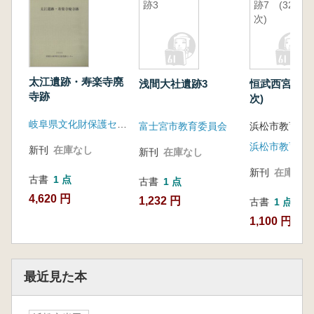
跡3
跡7 (32
次)
太江遺跡・寿楽寺廃
浅間大社遺跡3
恒武西宮遺跡7
寺跡
次)
岐阜県文化財保護センター
富士宮市教育委員会
浜松市教育委
浜松市教育委
新刊
在庫なし
新刊
在庫なし
新刊
在庫なし
古書
1 点
古書
1 点
4,620 円
1,232 円
古書
1 点
1,100 円
最近見た本