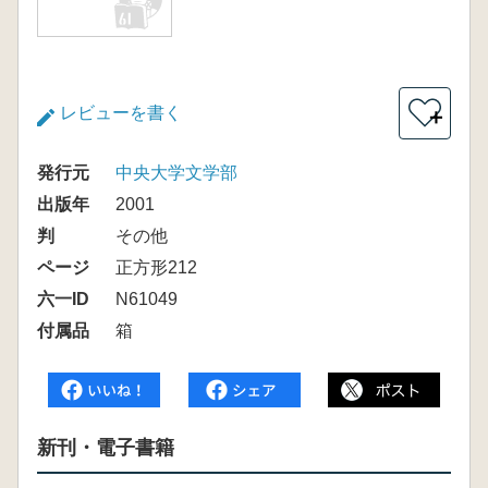
レビューを書く
＋
発行元
中央大学文学部
出版年
2001
判
その他
ページ
正方形212
六一ID
N61049
付属品
箱
新刊・電子書籍