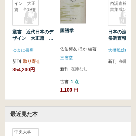
イン 大正
俗調査報告
篇 全19巻
書集成1
国語学
叢書 近代日本のデ
日本の漁村・
ザイン 大正篇 全
俗調査報告
19巻
佐伯梅友 ほか 編著
ゆまに書房
三省堂
新刊
取り寄せ
新刊
在庫なし
新刊
在庫なし
354,200円
古書
1 点
1,100 円
最近見た本
中央大学