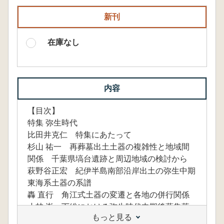
新刊
在庫なし
内容
【目次】
特集 弥生時代
比田井克仁 特集にあたって
杉山 祐一 再葬墓出土土器の複雑性と地域間
関係 千葉県塙台遺跡と周辺地域の検討から
萩野谷正宏 紀伊半島南部沿岸出土の弥生中期
東海系土器の系譜
轟 直行 角江式土器の変遷と各地の併行関係
小林 嵩 下総における弥生時代中期後葉集落
もっと見る
の特質