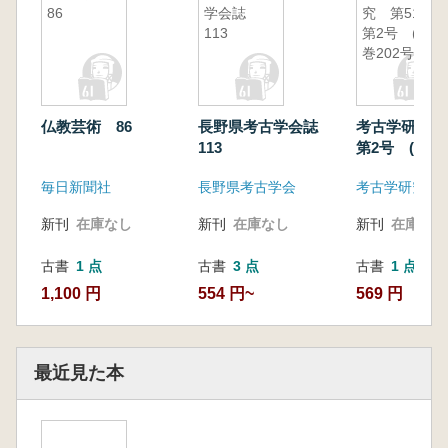
86
学会誌
究 第51巻
113
第2号 (通
巻202号)
仏教芸術 86
長野県考古学会誌
考古学研究 
113
第2号 (通巻2
毎日新聞社
長野県考古学会
考古学研究会
新刊
在庫なし
新刊
在庫なし
新刊
在庫なし
古書
1 点
古書
3 点
古書
1 点
1,100 円
554 円~
569 円
最近見た本