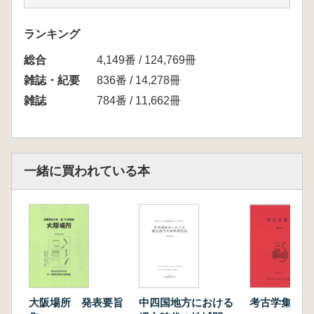
白石 哲也 弥生時代における鳥形土製品の役
割
ランキング
福田 聖 周溝内埋葬の再検討
総合
井上 慎也 群馬の大陸系磨製石器
4,149番 / 124,769冊
杉山 和徳 東日本における鉄器研究の現状と
雑誌・紀要
836番 / 14,278冊
課題
雑誌
784番 / 11,662冊
平田 健 登呂遺跡絵葉書に関する一考察 戦
後日本考古学史研究序説
一緒に買われている本
大阪場所 発表要旨
中四国地方における
考古学集刊 