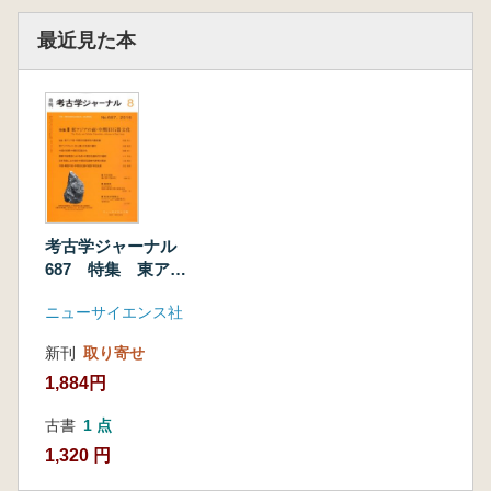
最近見た本
考古学ジャーナル
687 特集 東アジ
アの前・中期旧石器
ニューサイエンス社
文化
新刊
取り寄せ
1,884円
古書
1 点
1,320 円