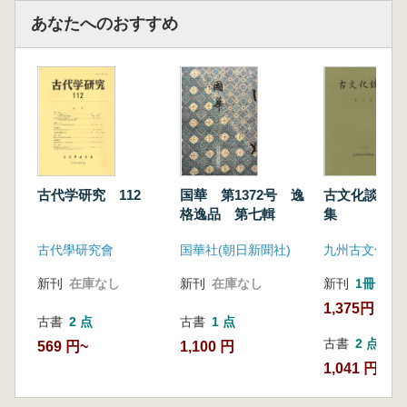
あなたへのおすすめ
古代学研究 112
国華 第1372号 逸
古文化談叢 
格逸品 第七輯
集
古代學研究會
国華社(朝日新聞社)
九州古文化研
新刊
在庫なし
新刊
在庫なし
新刊
1冊
1,375円
古書
2 点
古書
1 点
古書
2 点
569 円~
1,100 円
1,041 円~