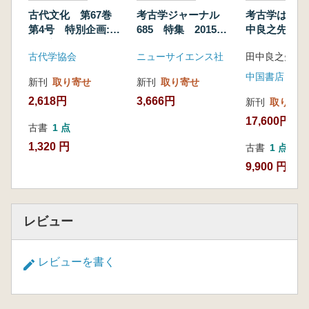
古代文化 第67巻
考古学ジャーナル
考古学は科学
第4号 特別企画:山
685 特集 2015年
中良之先生追
中一郎とフランス旧
の考古学界の動向
集 上下
古代学協会
ニューサイエンス社
石器考古学
中国書店
新刊
取り寄せ
新刊
取り寄せ
2,618円
3,666円
新刊
取り寄せ
17,600円
古書
1 点
1,320 円
古書
1 点
9,900 円
レビュー
レビューを書く