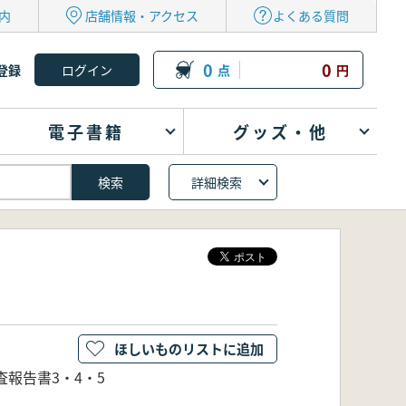
内
店舗情報・アクセス
よくある質問
0
0
登録
点
円
電子書籍
グッズ・他
詳細検索
ほしいものリストに追加
報告書3・4・5