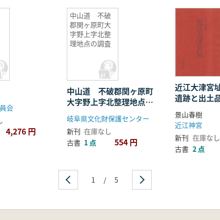
中山道 不破
郡関ヶ原町大
字野上字北整
理地点の調査
近江大津宮
中山道 不破郡関ヶ原町
遺跡と出土
大字野上字北整理地点の
員会
調査
景山春樹
岐阜県文化財保護センター
し
近江神宮
4,276 円
新刊
在庫なし
新刊
在庫なし
554 円
古書
1 点
古書
2 点
1
/
5