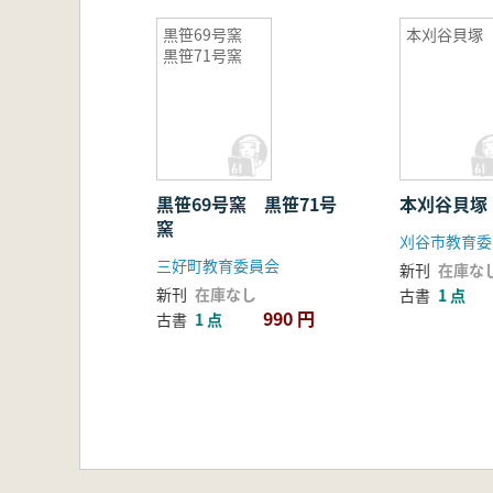
黒笹69号窯
本刈谷貝塚
黒笹71号窯
黒笹69号窯 黒笹71号
本刈谷貝塚
窯
刈谷市教育委
三好町教育委員会
新刊
在庫な
新刊
在庫なし
古書
1 点
990 円
古書
1 点