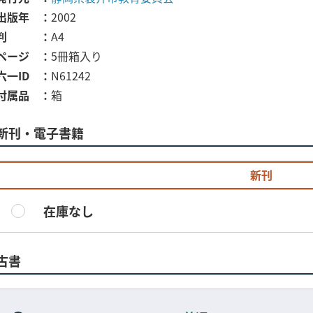
出版年
2002
判
A4
ページ
5冊箱入り
六一ID
N61242
付属品
箱
新刊・電子書籍
新刊
在庫なし
古書