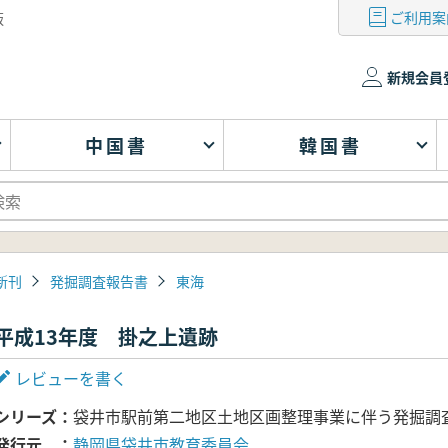
ご利用案
版
新規会員
中国書
韓国書
新刊
発掘調査報告書
東海
平成13年度 掛之上遺跡
レビューを書く
シリーズ
袋井市駅前第二地区土地区画整理事業に伴う発掘調査
発行元
静岡県袋井市教育委員会