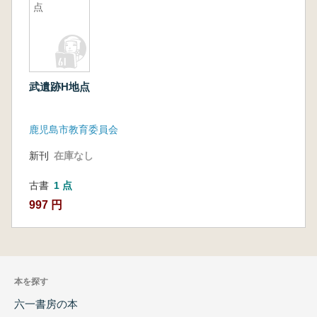
点
武遺跡H地点
鹿児島市教育委員会
新刊
在庫なし
古書
1 点
997 円
本を探す
六一書房の本