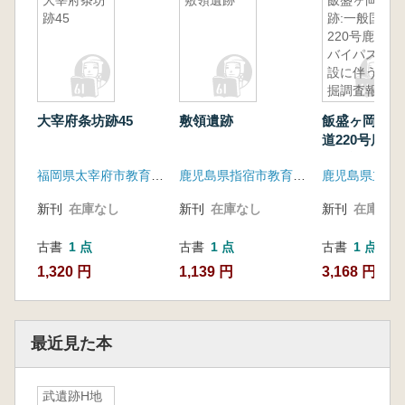
大宰府条坊
敷領遺跡
飯盛ヶ岡遺
跡45
跡:一般国道
220号鹿屋
バイパス建
設に伴う発
掘調査報告
書(6)
大宰府条坊跡45
敷領遺跡
飯盛ヶ岡遺跡
道220号鹿屋
ス建設に伴う
福岡県太宰府市教育委員会
鹿児島県指宿市教育委員会
査報告書(6)
新刊
在庫なし
新刊
在庫なし
新刊
在庫なし
古書
1 点
古書
1 点
古書
1 点
1,320 円
1,139 円
3,168 円
最近見た本
武遺跡H地