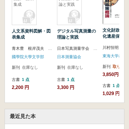
集成
論と実践
文化財政策概論
人文系資料図解・図
デジタル写真測量の
化遺産保護の
表集成
理論と実践
展開に向けて
川村恒明 監修
青木豊 根岸茂夫 中島金太郎
日本写真測量学会 動体計測研究会 編
東海大学出版
國學院大學文学部
日本測量協会
新刊
取り寄せ
新刊
在庫なし
新刊
在庫なし
3,850円
古書
1 点
古書
1 点
古書
1 点
2,200 円
3,300 円
1,029 円
最近見た本