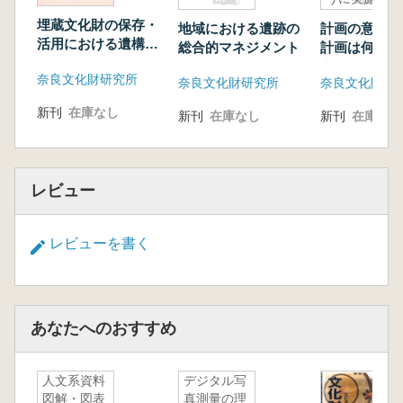
るのか?
埋蔵文化財の保存・
地域における遺跡の
計画の意義
活用における遺構露
総合的マネジメント
計画は何のた
出展示の成果と課題
定し、どのよ
奈良文化財研究所
奈良文化財研究所
奈良文化財研
施するのか?
新刊
在庫なし
新刊
在庫なし
新刊
在庫なし
レビュー
レビューを書く
あなたへのおすすめ
人文系資料
デジタル写
図解・図表
真測量の理