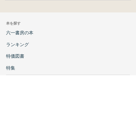
あとがき …永山ゆかり
本を探す
六一書房の本
ランキング
特価図書
特集
書店様へ
著者ログイン
会社案内
お問い合わせ
リンク