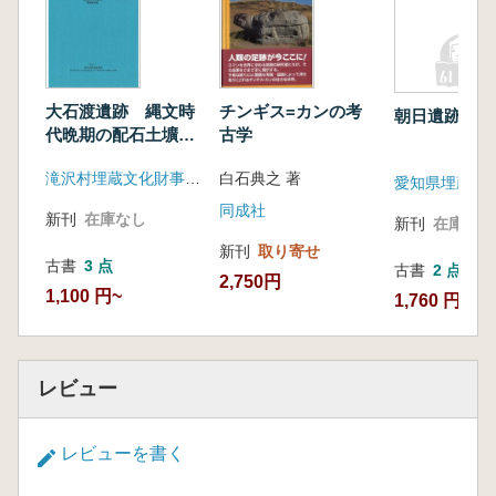
第2部 肉
第10章 トナカイ ─ 完全な動物(アリュート
ル)…永山ゆかり
第11章 トナカイを食べ尽くす(エウェン)…
大石渡遺跡 縄文時
チンギス=カンの考
朝日遺跡1
鍛治広真
代晩期の配石土壙と
古学
続縄文文化の墓地調
第12章 馬 ─ 伝統文化の象徴(サハ)…江畑冬
滝沢村埋蔵文化財事務所
白石典之 著
査報告書
生
同成社
第13章 湧き水の大地には羊の血を流さない
新刊
在庫なし
新刊
在庫なし
(トゥバ)…江畑冬生
新刊
取り寄せ
第14章 熊 ─ 塩ゆでがおいしい(イテリメン)
古書
3 点
古書
2 点
2,750円
…小野智香子
1,100 円~
1,760 円~
第15章 ヘラジカ ─ 頭ひとつで何度もおい
しい(アリュートル)…永山ゆかり
第16章 アザラシ ─ 伝統の大切さとボツリヌ
レビュー
ス(アリュートル)…永山ゆかり
第17章 アザラシ ─ 最上ランクの肉(ニヴフ)
…丹菊逸治
レビューを書く
第18章 食べられる鳥、食べられない鳥(ア