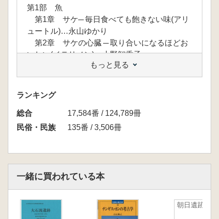
第1部 魚
第1章 サケ─ 毎日食べても飽きない味(アリ
ュートル)…永山ゆかり
第2章 サケの心臓 ─ 取り合いになるほどお
いしい(イテリメン)…小野智香子
もっと見る
第3章 熱い燻製(ユカギール、セリクープ)
…長崎 郁
第4章 干し魚─ ニヴフ人の幸せの象徴(ニヴ
ランキング
フ)…丹菊逸治
総合
第5章 魚の王国アムール河(ナーナイ、ウル
17,584番 / 124,789冊
チャ)…風間伸次郎
民俗・民族
135番 / 3,506冊
第6章 魚のうまみだけで作る正統派のスー
プ(ドルガン)…藤代 節
第7章 イクラ ─ 魚卵と陰部の関係(アリュー
トル)…永山ゆかり
一緒に買われている本
第8章 海の魚と川の魚(アリュートル)…永
山ゆかり
朝日遺跡1
第9章 貝 ─ 引き潮の恵み(アリュートル)…
永山ゆかり