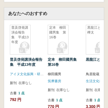
リュートル)…永山ゆかり
第19章 ライチョウ ─ ベリーを食べる鳥(ユ
あなたへのおすすめ
カギール)…長崎 郁
第20章 カモメの卵 ─ 夏の楽しみ(アリュー
トル)…永山ゆかり
普及啓発講
定本 柳田
黒龍江と北
第3部 植物
演会報告
國男集 第
樺太
第21章 米とクロユリ ─ 日本とカムチャッ
集 平成13
16巻
年度
カの意外な関係(アリュートル)…永山ゆかり
第22章 植物の根 ─ 花より団子の命名法(ア
リュートル)…永山ゆかり
普及啓発講演会報告
定本 柳田國男集
黒龍江と北樺
第23章 ベリー ─ 緑の絨毯にちりばめたビ
集 平成13年度
第16巻
ーズ(アリュートル)…永山ゆかり
第24章 ヤナギラン ─ ほんのり甘く干し芋
アイヌ文化振興・研究推進機構
柳田國男
鳥居龍蔵 著
のような味(イテリメン)…小野智香子
筑摩書房
生活文化研究
第25章 ベリー ─ 第二の主食(ニヴフ)…丹菊
新刊
在庫なし
逸治
新刊
在庫なし
新刊
在庫なし
古書
1 点
第26章 ユカギール人が一番好きなベリー
792 円
…長崎 郁
古書
1 点
古書
1 点
第27章 アムール流域の食用植物 ─ 万能調
770 円
3,300 円