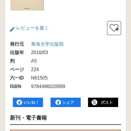
レビューを書く
＋
発行元
東海大学出版部
出版年
2016/03
判
A5
ページ
224
六一ID
N61505
ISBN
9784486020899
新刊・電子書籍