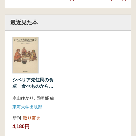
味料塩漬けラムソン(ナーナイ、ウデヘ)…風間
伸次郎
第28章 植物あれこれ ─ 言語に紡がれたツン
最近見た本
ドラの香り(ドルガン)…藤代 節
第29章 ベニテングタケ ─ 疲労回復の特効薬
(アリュートル)…永山ゆかり
第4部 乳製品・小麦粉ほか
第30章 乳製品 ─ 白い食べ物(サハ、トゥバ)
…江畑冬生
第31章 干し草集め ─ アレクサンドル先生
の野外授業(サハ、トゥバ)…江畑冬生
シベリア先住民の食
第32章 小麦粉料理 ─ ツンドラ地域の硬派
卓 食べものから見
な味(ドルガン、ヤクート)…藤代 節
たシベリア先住民の
永山ゆかり, 長崎郁 編
暮らし
第33章 ツンドラのパンとツンドラの教え
(アリュートル)…永山ゆかり
東海大学出版部
第34章 嗜好品いろいろ(アリュートル)…永
新刊
取り寄せ
山ゆかり
4,180円
第35章 ヤナギランのクリーム ─ 自然の恵
みと人々の知恵(アリュートル)…永山ゆかり