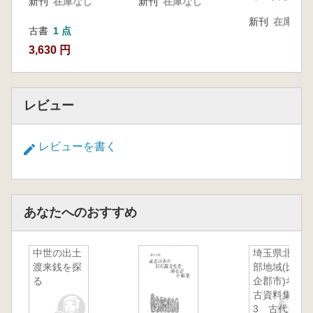
新刊
在庫なし
新刊
在庫なし
育委員会派遣)
新刊
在庫なし
古書
1 点
3,630 円
レビュー
レビューを書く
あなたへのおすすめ
中世の出土
埼玉県北西
渡来銭を探
部地域(比
る
企郡市)考
古資料集成
3 古代・