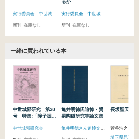
秋本哲治(安芸高田市歴史民俗博物館)
るか
「畝状竪堀群からみた四国の城館 ～土佐国の
実行委員会 中世城郭研究会
実行委員会 中世城郭研究会 九州大学建築史研究室
事例を中心に～」
吉成承三(高知県埋蔵文化財センター)
新刊
在庫なし
新刊
在庫なし
「九州北部における畝状空堀群の様相」
岡寺 良(九州歴史資料館)
「近畿地方(+愛知・岐阜県+α)の畝状空堀群・
一緒に買われている本
畝状竪堀・連続竪堀(群)一その現在・過去・未
来―」
高田 徹(城郭談話会)
「東国における多重防御遺構の展開」
三島正之(中世城郭研究会)
〔紙上報告〕
「畝状空堀群からみた「大名系城郭」概念の再
評価」
中世城郭研究 第30
亀井明徳氏追悼・貿
長坂聖天塚古
中西義昌(北九州市立自然史・歴史博物館(城郭
号 特集:「障子掘」
易陶磁研究等論文集
談話会会員)
の新展開
「畝状空堀群の編年と課題」
中世城郭研究会
亀井明徳さん追悼文集刊行会
永恵裕和(宮城県教育庁文化財保護課(兵庫県教