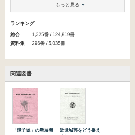
もっと見る
の改造・機能・時期等の問題について」
井上哲朗(千葉県教育振興財団文化財センター)
「石見小笠原氏一丸山城の築城とその終焉
ランキング
―」
総合
寺井 毅(中世城郭研究会)
1,325番 / 124,819冊
「製作技法からみた織豊期城郭の瓦― 伏見城
資料集
296番 / 5,035冊
豊後橋北詰出土資料を中心に」
山口誠司(同志社大学大学院)
〔シンポジウム 連続空堀群再考〕
「東北南部を中心とする連続空堀群の城」
関連図書
石田明夫(会津古城研究会)
「信越の連続堅堀群― 越後とその周辺」
水澤幸― (胎内市教育委員会)
「奈良県下での畝状空堀群を有する城郭につい
て」
内野和彦(城郭談話会)
「安芸毛利氏本拠地周辺における連続空堀群の
分布」
「障子堀」の新展開
近世城郭をどう捉え