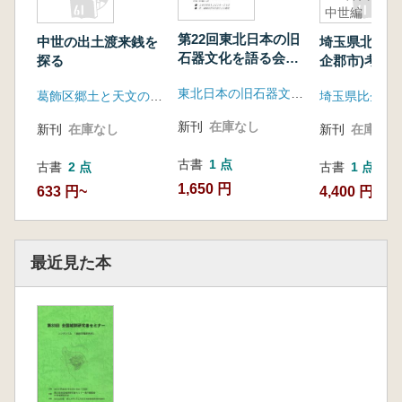
中世編
第22回東北日本の旧
中世の出土渡来銭を
埼玉県北西部
石器文化を語る会
探る
企郡市)考古
予稿集
3 古代・
東北日本の旧石器文化を語る会
葛飾区郷土と天文の博物館
新刊
在庫なし
新刊
在庫なし
新刊
在庫なし
古書
1 点
古書
2 点
古書
1 点
1,650 円
633 円~
4,400 円
最近見た本