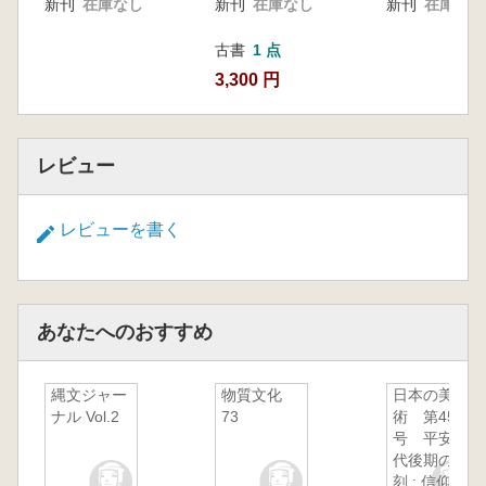
新刊
在庫なし
新刊
在庫なし
新刊
在庫なし
から一
市川浩文 肥前名護屋城跡・大名陣跡―近年の
古書
1 点
調査成果よリー
3,300 円
〈シンポジウム〉「障子堀』の新展開
関口慶久 水戸城における堀の展開～障子堀の
理解に寄せて～
レビュー
広瀬季一郎 小田城跡の障子堀について
高桑 登 山形県米沢市米沢城跡の障子堀につ
いて
レビューを書く
江浦 洋 豊臣大坂城の障子堀細見
徳永 桃代 松江城下町遺跡における障子堀の
様相
小笠原 清 「障子堀」甦つて43年一北条技法
あなたへのおすすめ
と多様な様態事例―
(シンポジウム)「障子堀」の新展開 概要
縄文ジャー
物質文化
日本の美
ナル Vol.2
73
術 第458
号 平安時
代後期の彫
刻 : 信仰と