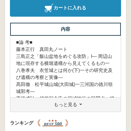
カートに入れる
内容
■論 考■
藤本正行 真田丸ノート
三島正之「飯山盆地をめぐる攻防」I― 周辺山
地に現存する横堀遺構から見えてくるもの一
八巻孝夫 衣笠城とは何か(下)一その研究史及
び遺構の考察と実像―
髙田徹 松平城山城(大田城)一三河国の徳川領
城郭考―
高橋成計 越前朝倉氏の築城技術の疑問点―越
もっと見る
前国と他国築城縄張りの相違について一
■研究ノート■
佐藤敬一郎永福寺三階堂御所・足利氏大蔵御所
ランキング
の丘陵上防禦施設について