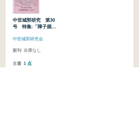
中世城郭研究 第30
号 特集:「障子掘」
の新展開
中世城郭研究会
新刊
在庫なし
古書
1 点
3,630 円
本を探す
六一書房の本
ランキング