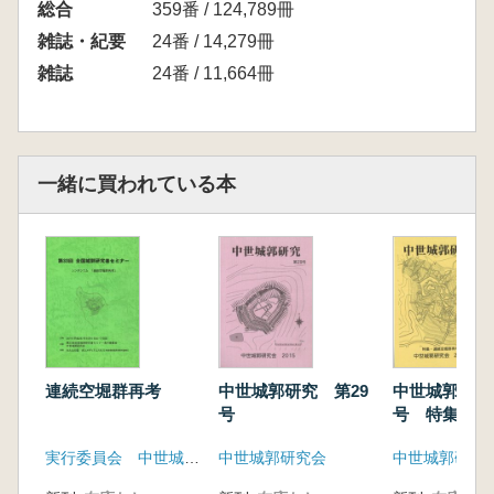
米山 喬朗 城の攻防戦における根小屋
総合
359番 / 124,789冊
渡邊 昌樹 栃木県諏訪山城と新発見の遺構・
雑誌・紀要
24番 / 14,279冊
諏訪山北城について
雑誌
24番 / 11,664冊
■報 告■
木地谷了一 伯者妙見山城
谷 允伸 但馬磯部城
池田 光雄 武蔵堀越屋敷址について一中世と
一緒に買われている本
近世の狭間で一
盛永 耕造 若狭 堂谷山城の立地についての一
考察
■第二十二回全国城郭研究者セミナーの報告■
目黒公司 第二十二回全国城郭研究者セミナー
について
本田信之 常陸取手山館跡―発掘調査で検出さ
れた特殊遺構と「取手山の戦い」
連続空堀群再考
中世城郭研究 第29
中世城郭研究
小山 彦逸 北奥羽地方の安藤氏系中世城館跡
号
号 特集 連
荻 能幸 宇喜多・織田両勢の播備(ばんび)境目
群再考
実行委員会 中世城郭研究会
中世城郭研究会
中世城郭研究
城郭
大野康弘 若狭国吉城―発掘十五年の調査成果