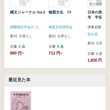
美の調和
縄文ジャーナル Vol.2
物質文化 73
日本の美術 第
号 平安時代
彫刻 : 信仰
国際縄文学会(たちばな出版)
物質文化研究会
伊東史朗 編
和
至文堂
新刊
在庫なし
新刊
在庫なし
新刊
在庫なし
古書
2 点
古書
5 点
990 円~
712 円~
古書
1 点
1,650 円
最近見た本