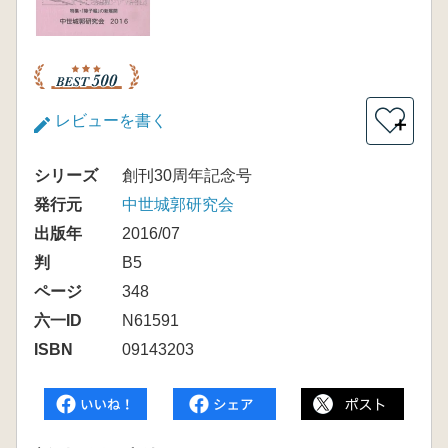
レビューを書く
＋
シリーズ
創刊30周年記念号
発行元
中世城郭研究会
出版年
2016/07
判
B5
ページ
348
六一ID
N61591
ISBN
09143203