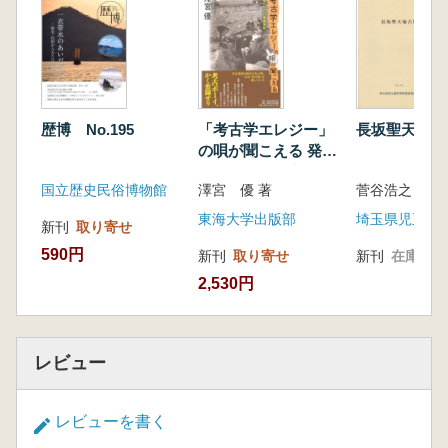
歴博 No.195
「考古学エレジー」
長坂聖天塚古
の唄が聞こえる 発掘
にかけた青春哀歌
国立歴史民俗博物館
澤宮 優 著
東海大学出版部
新刊
取り寄せ
590円
新刊
取り寄せ
新刊
在庫なし
2,530円
レビュー
レビューを書く