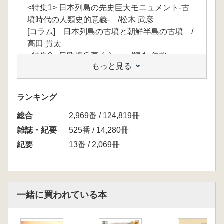
<特集1> 日本列島の先史巨大モニュメント-古
墳時代の人類史的意義- /松木 武彦
[コラム] 日本列島の古墳と朝鮮半島の古墳 /
高田 貫太
<特集2> 日欧墳丘墓くらべ /福永 伸哉
もっと見る
<特集3> 北アメリカ先史時代におけるモニュメ
ントと社会 /佐々木 憲一
<特集4> 巨大建造物は最初から巨大であったの
ランキング
か-アンデス・マヤ・西アジアからの視点- /関
総合
雄二
2,969番 / 124,819冊
[コラム] 中国皇帝陵 /上野 祥史
雑誌・紀要
525番 / 14,280冊
紀要
13番 / 2,069冊
一緒に買われている本