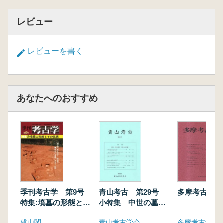
レビュー
レビューを書く
あなたへのおすすめ
季刊考古学 第9号
青山考古 第29号
多摩考古 22
特集:墳墓の形態とそ
小特集 中世の墓
の思想
制 中世人の死生観
雄山閣
青山考古学会
多摩考古学研