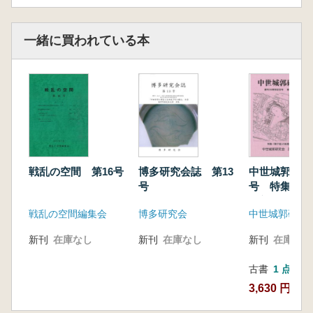
一緒に買われている本
戦乱の空間 第16号
博多研究会誌 第13
中世城郭研究
号
号 特集:「
の新展開
戦乱の空間編集会
博多研究会
中世城郭研究
新刊
在庫なし
新刊
在庫なし
新刊
在庫なし
古書
1 点
3,630 円