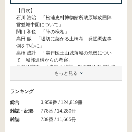
【目次】
石川 浩治 「松浦史料博物館所蔵原城攻囲陣
営並城中図について」
関口 和也 「陣の様相」
高田 徹 「堀切に架かる土橋考 発掘調査事
例を中心に」
高橋 成計 「美作医王山城落城の危機につい
て 城郭遺構からの考察」
日和佐宣正 「半島の城郭 愛媛県佐田岬地域
もっと見る
の山域」
ランキング
総合
3,959番 / 124,819冊
雑誌・紀要
778番 / 14,280冊
雑誌
739番 / 11,665冊