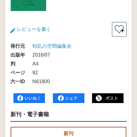
レビューを書く
＋
発行元
戦乱の空間編集会
出版年
2016/07
判
A4
ページ
92
六一ID
N61800
新刊・電子書籍
新刊