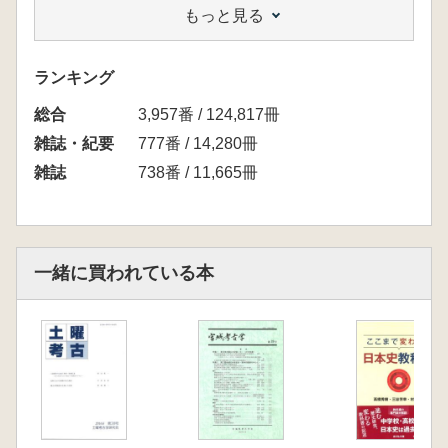
もっと見る
海峡を渡った押型紋土器-北の日計式押型紋-
岡本東三
東北地方の縄文時代晩期前半における岩版の生
ランキング
と性 鹿又喜隆
総合
律令国家形成期の陸奥国柴田・苅田地方
3,957番 / 124,817冊
-蔵王町円田盆地の遺跡群の検討を中心
雑誌・紀要
777番 / 14,280冊
に- 鈴木雅
雑誌
738番 / 11,665冊
陸奥国府域における掘立柱廂付建物の特質 高
橋透
交差点からみた多賀城の方格地割 齋藤和機
東日本大震災津波と貞観津波における浸水域に
一緒に買われている本
関する調査
-多賀城城下とその周辺を中心にして-
相原 淳一・高橋守克・柳澤和明
宮城県二迫川流域の中世城館(3) 佐藤信行・
小山文好
研究ノート
縄文時代の蔵王東麓における黒曜石利用