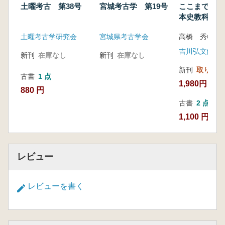
-谷地遺跡ほか出土黒曜石の原産地推定か
土曜考古 第38号
宮城考古学 第19号
ここまで変わ
ら-
本史教科書
鈴木雅・佐々木繁喜
土曜考古学研究会
宮城県考古学会
宮城発掘物語
歴史を掘り起こす 志間泰治・相原淳一
吉川弘文館
新刊
在庫なし
新刊
在庫なし
新刊
取り寄せ
古書
1 点
1,980円
880 円
古書
2 点
1,100 円~
レビュー
レビューを書く