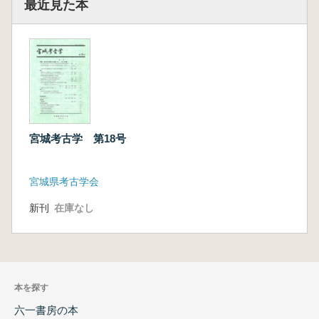
最近見た本
宮城考古学 第18号
宮城県考古学会
新刊
在庫なし
本を探す
六一書房の本