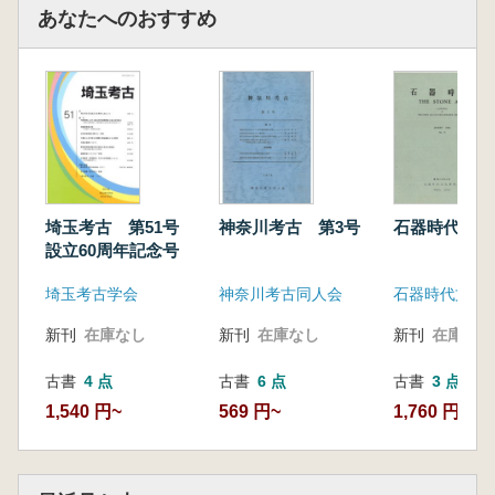
あなたへのおすすめ
埼玉考古 第51号
神奈川考古 第3号
石器時代 No
設立60周年記念号
埼玉考古学会
神奈川考古同人会
石器時代文化
新刊
在庫なし
新刊
在庫なし
新刊
在庫なし
古書
4 点
古書
6 点
古書
3 点
1,540 円~
569 円~
1,760 円~