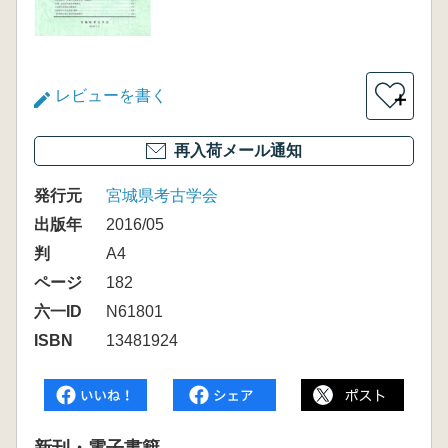
レビューを書く
＋
再入荷メール通知
発行元
宮城県考古学会
出版年
2016/05
判
A4
ページ
182
六一ID
N61801
ISBN
13481924