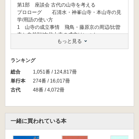
第1部 座談会 古代の山寺を考える
プロローグ 石清水・神峯山寺・本山寺の見
学/用語の使い方
1 山寺の成立事情 飛鳥・藤原京の周辺/比曽
寺と自然智/古代山寺の成立はいつか
もっと見る
2 山寺の空間構造 平地寺院と山寺の構造/天
台の山寺の個性
3 山寺の儀礼と修行 天台の止観業と遮那業/
ランキング
遺物からみた儀礼と修行/なぞの古密教/修験の
総合
要件
1,051番 / 124,817冊
4 山寺の仏像と神像 薬師・観音・毘沙門天/
単行本
274番 / 16,017冊
平安の千手観音、仏像群と本尊の配置/本尊の
古代
48番 / 4,072冊
効験/牛頭天王・蔵王権現
5 山寺に集う人々と宗教機能 文献史学の問
題点/古代国家の仏教政策と山寺/中世山寺の成
立/悔過の目的/民衆への仏教の浸透/関東の村落
一緒に買われている本
内寺院と山寺
エピローグ
第2部 山寺の歴史的展開