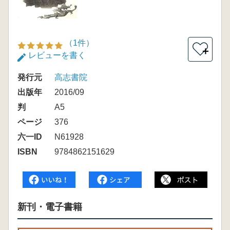
（1件）
＋
レビューを書く
発行元
高志書院
出版年
2016/09
判
A5
ページ
376
六一ID
N61928
ISBN
9784862151629
新刊・電子書籍