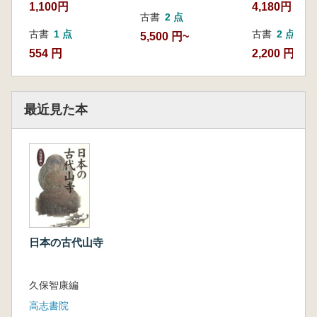
1,100円
4,180円
古書
2 点
古書
1 点
古書
2 点
5,500 円~
554 円
2,200 円~
最近見た本
日本の古代山寺
久保智康編
高志書院