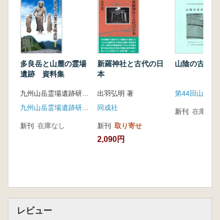
宮都と周辺の山寺―飛鳥・奈良時代を中心に
―…………大西貴夫(奈良県教育委員会主査)
山寺と山岳祭祀遺
跡…………………………………………時枝 務
(立正大学教授)
多良岳と山麓の霊場
新羅神社と古代の日
山陰の古代道
山寺と神社の構成―神仏習合の空間論序説
遺跡 資料集
本
―……………久保智康(京都国立博物館名誉館
九州山岳霊場遺跡研究会 九州歴史資料館 編
出羽弘明 著
員)
伊勢国近長谷寺と地域社会の胎
九州山岳霊場遺跡研究会
同成社
新刊
在庫なし
動…………………………上川通夫(愛知県立大
新刊
在庫なし
新刊
取り寄せ
学教授)
2,090円
里山と中世寺院―民衆仏教の展開
―………………………菊地大樹(東京大学准教
授)
室生寺からみた古代山寺の諸
相……………………………井上一稔(同志社大
学教授)
レビュー
山寺と仏