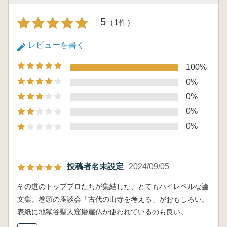
像……………………………………………………
長岡龍作(東北大学教授)
5
（1件）
蔵王権現をめぐる諸問
題……………………………………藤岡 穰(大
レビューを書く
阪大学教授)
礼堂・板敷・夢見―平安時代初期の仏堂と参詣
100%
作法―…藤井恵介(東京大学教授)
0%
0%
0%
0%
投稿者名未設定
2024/09/05
その道のトッププロたちが集結した、とてもハイレベルな論
文集。巻頭の座談会「古代の山寺を考える」がおもしろい。
表紙に地獄谷聖人窟磨崖仏が使われているのも良い。