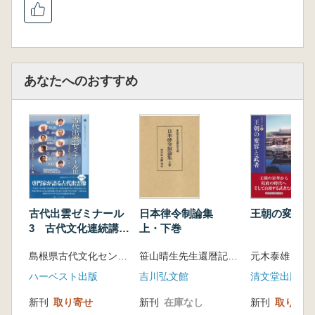
あなたへのおすすめ
古代出雲ゼミナール
日本律令制論集
王朝の変容と
3 古代文化連続講座
上・下巻
記録集
島根県古代文化センター 編
笹山晴生先生還暦記念会 編
元木泰雄 編
ハーベスト出版
吉川弘文館
清文堂出版
新刊
取り寄せ
新刊
在庫なし
新刊
取り寄せ