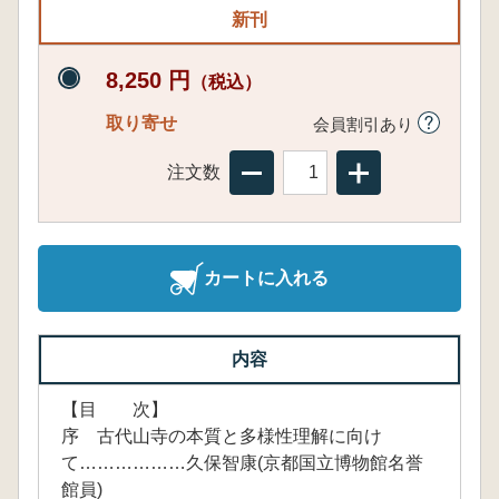
新刊
8,250 円
（税込）
取り寄せ
会員割引あり
注文数
カートに入れる
内容
【目 次】
序 古代山寺の本質と多様性理解に向け
て………………久保智康(京都国立博物館名誉
館員)