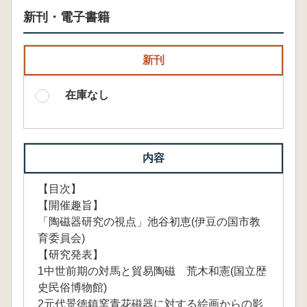
新刊・電子書籍
新刊
在庫なし
内容
【目次】
【開催趣旨】
「陶磁器研究の視点」池谷初恵(伊豆の国市教
育委員会)
【研究発表】
1中世前期の対馬と貿易陶磁 荒木和憲(国立歴
史民俗博物館)
2元代景徳鎮窯青花磁器に対する絵画からの影