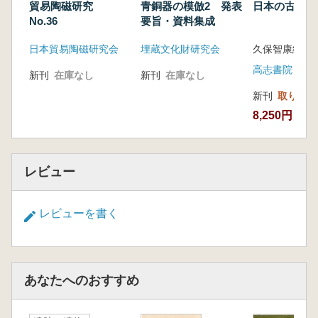
貿易陶磁研究
青銅器の模倣2 発表
日本の古代山
No.36
要旨・資料集成
日本貿易陶磁研究会
埋蔵文化財研究会
久保智康編
高志書院
新刊
在庫なし
新刊
在庫なし
新刊
取り寄せ
8,250円
レビュー
レビューを書く
あなたへのおすすめ