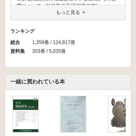
響について 杉谷香代子(石洞美術館)
もっと見る
3消費地遺跡からみた元末明初貿易陶瓷の受容
と流通 柴田圭子(愛媛県埋蔵文化財センター)
4消費財としての貿易陶磁 草戸千軒町遺跡出
ランキング
土資料の分析を中心に 鈴木康之(県立広島大
総合
学)
1,359番 / 124,817冊
5陶磁器研究における沈没船からの視点 野上
資料集
303番 / 5,035冊
建紀(長崎大学)
6生産地から貿易陶磁を見る 中国の出土例・
窯跡資料から 森達也(沖縄県立美術大学)
【最近の調査・研究から】
一緒に買われている本
7横浜日本人街遺跡出土の近代国産輸出陶磁
太田雅晃・西本正憲(玉川文化財研究所)
8切畑第3遺跡 青花磁器瓶 栗山葉子(都城市教
育委員会)
9考古地磁気を用いた被熱陶磁器の研究 菅頭
明日香(青山学院大学)