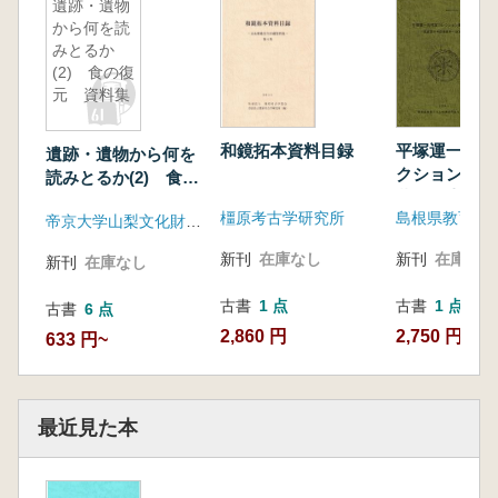
遺跡・遺物
から何を読
みとるか
(2) 食の復
元 資料集
和鏡拓本資料目録
平塚運一古代
遺跡・遺物から何を
クション資料
読みとるか(2) 食の
蔵国分寺関連
復元 資料集
橿原考古学研究所
鐙瓦編
帝京大学山梨文化財研究所
新刊
在庫なし
新刊
在庫なし
新刊
在庫なし
古書
1 点
古書
1 点
古書
6 点
2,860 円
2,750 円
633 円~
最近見た本