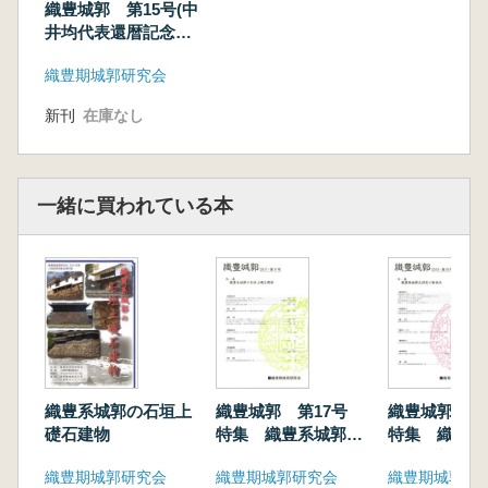
織豊城郭 第15号(中
【発掘情報】 ’
井均代表還暦記念
奥本英里「松坂城跡本丸石垣の発掘調査」
号) 特集:織豊期城
織豊期城郭研究会
坂井清春「唐津城跡本丸における城内最古の旧
郭の石切場
石垣」
新刊
在庫なし
一緒に買われている本
織豊系城郭の石垣上
織豊城郭 第17号
織豊城郭 第
礎石建物
特集 織豊系城郭の
特集 織豊期
石垣上礎石建物
研究の新視点
織豊期城郭研究会
織豊期城郭研究会
織豊期城郭研