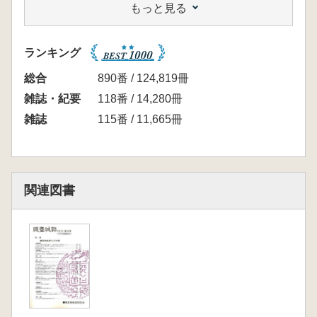
もっと見る
【報 告】
松井 一明 「織豊期城郭研究会2015年度小牧
研究集会の報告」
ランキング
【論 文】
畑中英二「伝織田信忠邸跡の発掘調査をめぐる
総合
890番 / 124,819冊
二、三の問題」
雑誌・紀要
118番 / 14,280冊
髙田徹「櫓台・礎石・土台・柱考 普請と作事
雑誌
115番 / 11,665冊
を結ぶもの」
松井一明「戦国期～織豊系城郭の門跡一門遺構
研究の方向性を探る」
【研究ノート】
関連図書
松下 浩「観音寺城の構造」
市川 創「豊臣後期大坂城古地理図の解題と修
正」
【資料紹介】
田上和彦「富山県上市町弓庄城跡の発掘調査に
ついて」
【図書紹介】
古賀信幸『西国城館論集Ⅲ』のご案内