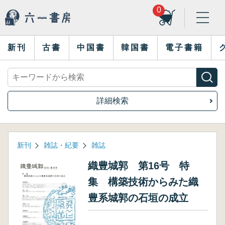
0
新刊
古書
中国書
韓国書
電子書籍
詳細検索
新刊
雑誌・紀要
雑誌
織豊城郭 第16号 特
集 構築技術からみた織
豊系城郭の石垣の成立