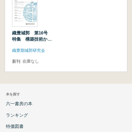
織豊城郭 第16号
特集 構築技術から
みた織豊系城郭の石
織豊期城郭研究会
垣の成立
新刊
在庫なし
本を探す
六一書房の本
ランキング
特価図書