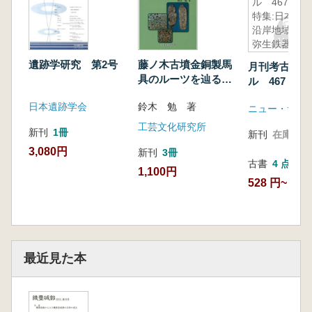
ル 467
特集:日本海
沿岸地域の
弥生鉄器
遺跡学研究 第2号
藤ノ木古墳金銅製馬
月刊考古学ジ
具のルーツを辿る
ル 467 特
韓日の精密鋳造と毛
海沿岸地域の
日本遺跡学会
鈴木 勉 著
彫りの技術
ニュー・サイ
器
工芸文化研究所
新刊
1冊
新刊
在庫なし
3,080円
新刊
3冊
古書
4 点
1,100円
528 円~
最近見た本