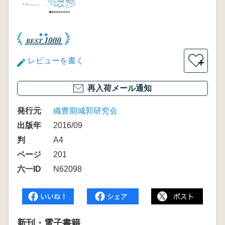
レビューを書く
＋
再入荷メール通知
発行元
織豊期城郭研究会
出版年
2016/09
判
A4
ページ
201
六一ID
N62098
新刊・電子書籍