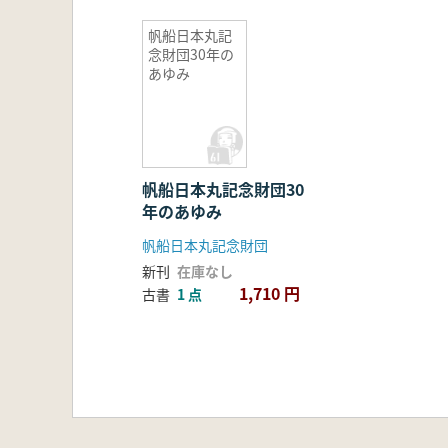
帆船日本丸記
念財団30年の
あゆみ
帆船日本丸記念財団30
年のあゆみ
帆船日本丸記念財団
新刊
在庫なし
1,710 円
古書
1 点