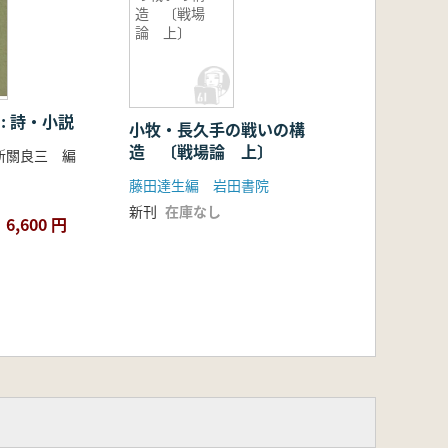
造 〔戦場
論 上〕
: 詩・小説
小牧・長久手の戦いの構
造 〔戦場論 上〕
新關良三 編
藤田達生編 岩田書院
新刊
在庫なし
6,600 円