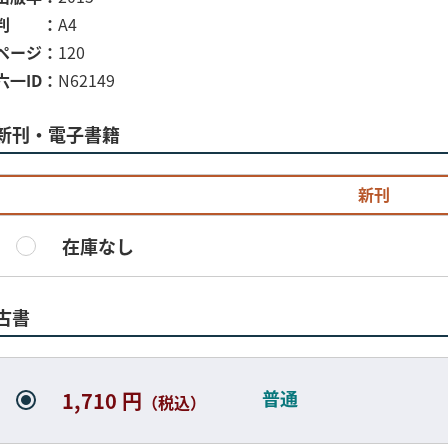
判
A4
ページ
120
六一ID
N62149
新刊・電子書籍
新刊
在庫なし
古書
普通
1,710 円
（税込）