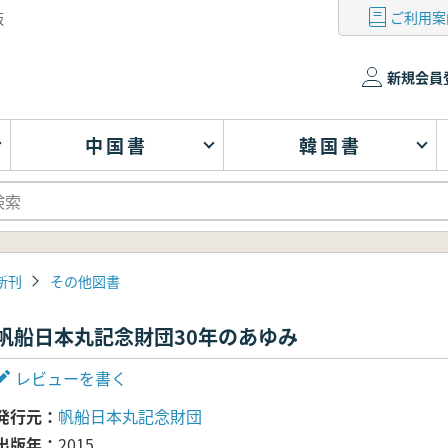
ご利用案
版
新規会員
中国書
韓国書
新刊
その他図書
帆船日本丸記念財団30年のあゆみ
レビューを書く
発行元
帆船日本丸記念財団
出版年
2015