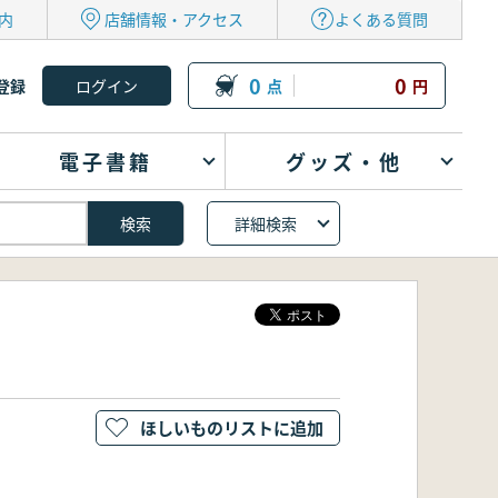
内
店舗情報・アクセス
よくある質問
0
0
登録
点
円
電子書籍
グッズ・他
詳細検索
ほしいものリストに追加