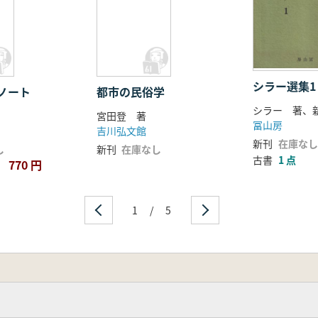
シラー選集1 
ノート
都市の民俗学
シラー 著、
宮田登 著
冨山房
吉川弘文館
新刊
在庫なし
し
新刊
在庫なし
古書
1 点
770 円
1
/
5