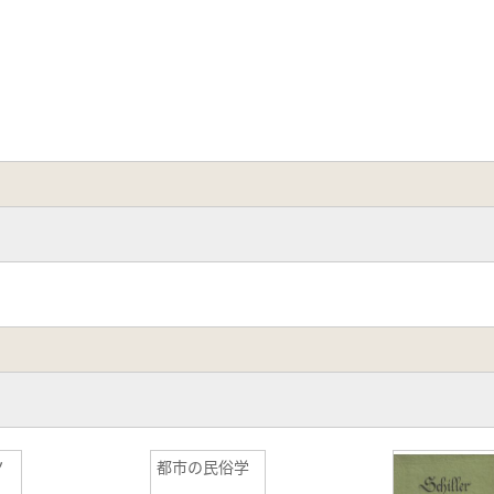
ノ
都市の民俗学