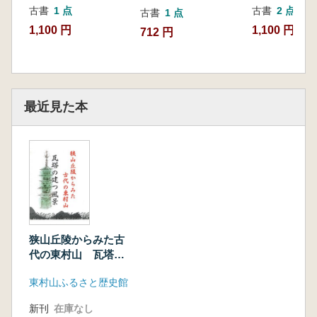
古書
1 点
古書
2 点
古書
1 点
1,100 円
1,100 円~
712 円
最近見た本
狭山丘陵からみた古
代の東村山 瓦塔の
建つ風景
東村山ふるさと歴史館
新刊
在庫なし