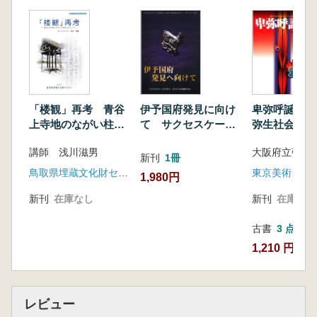
「楼観」再考 青谷
伊予国府発見に向け
卑弥呼誕生 
上寺地のながい柱材
て サクセスケース
弥生社会から
をめぐって
に学び、プロセスを
政権へ
講師 浅川滋男
模索する
新刊
1冊
鳥取県埋蔵文化財センター
東京美術
1,980円
新刊
在庫なし
新刊
在庫なし
古書
3 点
1,210 円~
レビュー