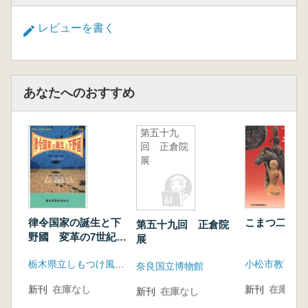
レビューを書く
あなたへのおすすめ
第五十九
回 正倉院
展
律令国家の誕生と下
こまつ二万年
第五十九回 正倉院
野國 変革の7世紀社
展
会
栃木県立しもつけ風土記の丘資料館
小松市教育委
奈良国立博物館
新刊
在庫なし
新刊
在庫なし
新刊
在庫なし