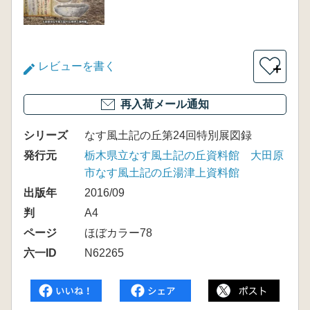
レビューを書く
＋
再入荷メール通知
シリーズ
なす風土記の丘第24回特別展図録
発行元
栃木県立なす風土記の丘資料館 大田原
市なす風土記の丘湯津上資料館
出版年
2016/09
判
A4
ページ
ほぼカラー78
六一ID
N62265