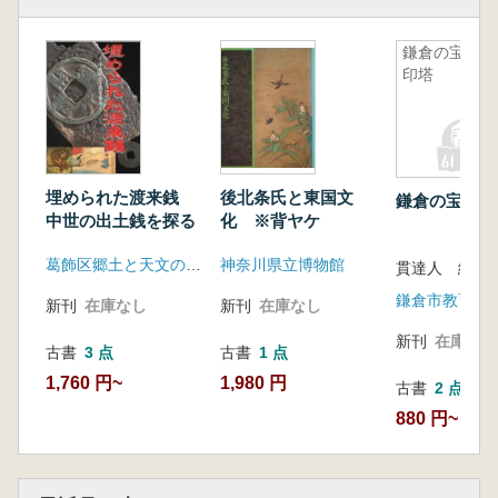
鎌倉の宝篋
印塔
埋められた渡来銭
後北条氏と東国文
鎌倉の宝篋印
中世の出土銭を探る
化 ※背ヤケ
葛飾区郷土と天文の博物館
神奈川県立博物館
貫達人 編
鎌倉市教育委
新刊
在庫なし
新刊
在庫なし
新刊
在庫なし
古書
3 点
古書
1 点
1,760 円~
1,980 円
古書
2 点
880 円~