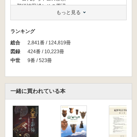
那須神田城とその周辺
もっと見る
東国武士の館
第2章 下野の武士とその関連遺跡
中世のくらし
ランキング
終章 新しい時代へ
総合
附編
2,841番 / 124,819冊
橋口定志(としま遺蹟調査会理事)「中世前期の
図録
424番 / 10,223冊
武士の屋敷地と那須神田城 神田城築城の背景
中世
9番 / 523冊
を考える」
橋本澄朗(栃木県考古学会会長)「神田城を考え
る」
一緒に買われている本