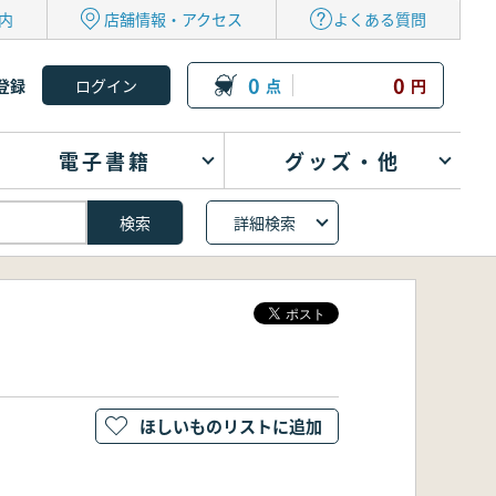
内
店舗情報・アクセス
よくある質問
0
0
登録
点
円
電子書籍
グッズ・他
詳細検索
ほしいものリストに追加