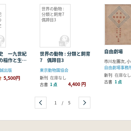
世界の動物 :
紀
分類と飼育7
の
偶蹄目3
史
自由劇場
史 一九世紀
世界の動物 : 分類と飼育
の稲作と生活
7 偶蹄目3
市川左團次, 
誠出版
東京動物園協会
新刊
在庫なし
5,500円
新刊
在庫なし
せ
古書
1 点
4,400 円
古書
1 点
1
/
5