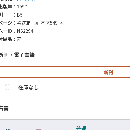
出版年
1997
判
B5
ページ
輸送箱+函+本体549+4
六一ID
N62294
付属品
箱
新刊・電子書籍
新刊
在庫なし
古書
普通