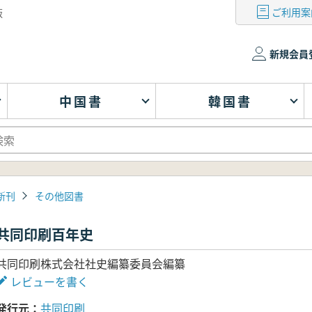
ご利用案
版
新規会員
中国書
韓国書
新刊
その他図書
共同印刷百年史
共同印刷株式会社社史編纂委員会編纂
レビューを書く
発行元
共同印刷