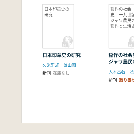
日本印章史の
稲作の社会
研究
史 一九世
ジャワ農民
稲作と生活
日本印章史の研究
稲作の社会
ジャワ農民
久米雅雄 雄山閣
史
大木昌著 勉
新刊
在庫なし
新刊
取り寄