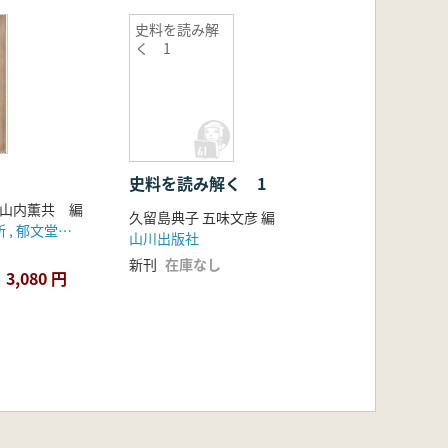
史料を読み解
く 1
史料を読み解く 1
小山内薫共 編
久留島典子 五味文彦 編
自由劇場事務所 , 郁文堂書店
山川出版社
新刊
在庫なし
3,080 円