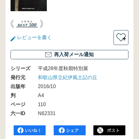
レビューを書く
＋
再入荷メール通知
シリーズ
平成28年度秋期特別展
発行元
和歌山県立紀伊風土記の丘
出版年
2016/10
判
A4
ページ
110
六一ID
N62331