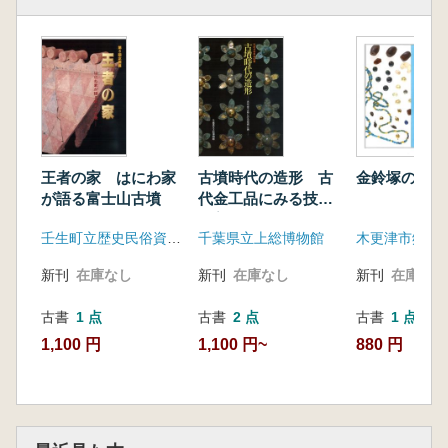
王者の家 はにわ家
古墳時代の造形 古
金鈴塚の輝き
が語る富士山古墳
代金工品にみる技術
と美
壬生町立歴史民俗資料館
千葉県立上総博物館
新刊
在庫なし
新刊
在庫なし
新刊
在庫なし
古書
1 点
古書
2 点
古書
1 点
1,100 円
1,100 円~
880 円