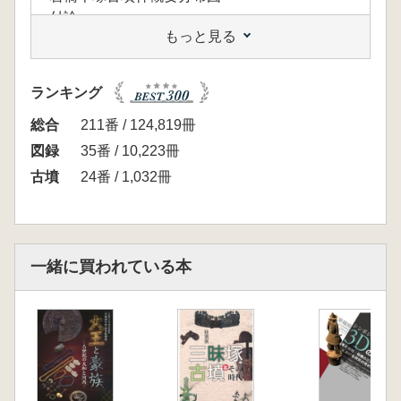
付論
もっと見る
付論一 紀伊の首長と須恵器生産 仲辻慧大
付論二 岩橋千塚古墳群における副葬品の様
相 瀬谷今日子
ランキング
付論三 紀ノ川下流域の群集墳について 萩野
谷正宏
総合
211番 / 124,819冊
参考資料
図録
35番 / 10,223冊
図版目録
古墳
24番 / 1,032冊
展示品目録
引用・参考文献一覧
一緒に買われている本