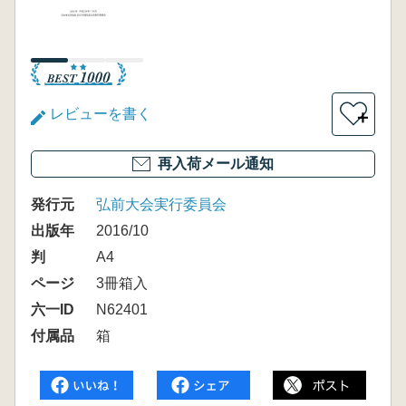
レビューを書く
＋
再入荷メール通知
発行元
弘前大会実行委員会
出版年
2016/10
判
A4
ページ
3冊箱入
六一ID
N62401
付属品
箱