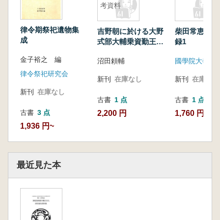
考資料
律令期祭祀遺物集
吉野朝に於ける大野
柴田常恵写真
成
式部大輔乗資勤王事
録1
蹟参考資料
金子裕之 編
沼田頼輔
律令祭祀研究会
新刊
在庫なし
新刊
在庫なし
新刊
在庫なし
古書
1 点
古書
1 点
古書
3 点
2,200 円
1,760 円
1,936 円~
最近見た本