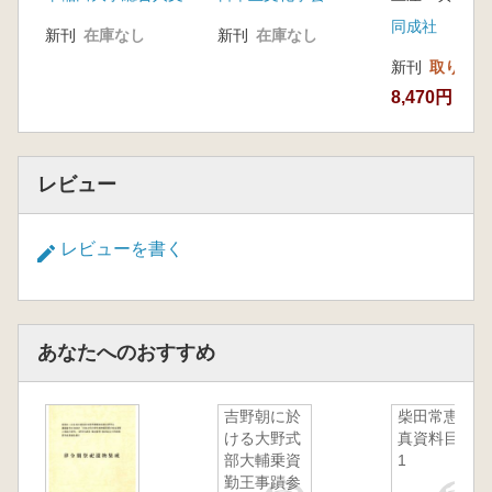
り帯集団へ
同成社
新刊
在庫なし
新刊
在庫なし
新刊
取り寄せ
8,470円
レビュー
レビューを書く
あなたへのおすすめ
吉野朝に於
柴田常恵写
ける大野式
真資料目録
部大輔乗資
1
勤王事蹟参