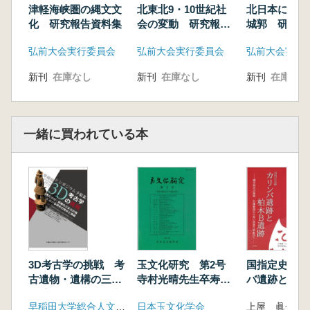
津軽海峡圏の縄文文
北東北9・10世紀社
北日本におけ
化 研究報告資料集
会の変動 研究報告
城郭 研究報
資料集
集
弘前大会実行委員会
弘前大会実行委員会
弘前大会実行
新刊
在庫なし
新刊
在庫なし
新刊
在庫なし
一緒に買われている本
3D考古学の挑戦 考
玉文化研究 第2号
国指定史跡 
古遺物・遺構の三次
寺村光晴先生卒寿記
バ遺跡と柏木
元計測における研究
念号
縄文時代の後
早稲田大学総合人文科学研究センター
日本玉文化学会
の現状と課題
棒集団から赤