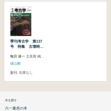
季刊考古学 第137
号 特集 古墳時
代・渡来人の考古学
亀田 修一 土生田 純之 編
雄山閣
新刊
在庫なし
本を探す
六一書房の本