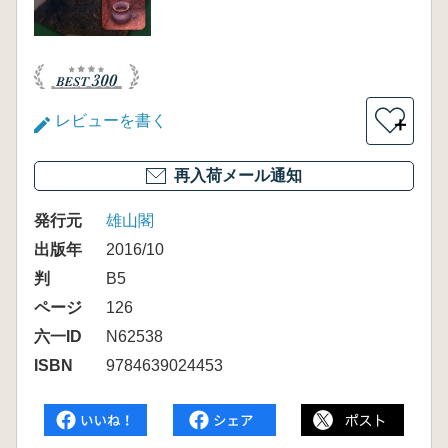
レビューを書く
＋
再入荷メール通知
発行元
雄山閣
出版年
2016/10
判
B5
ページ
126
六一ID
N62538
ISBN
9784639024453