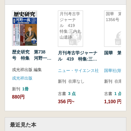
月刊考古学
国華 第
ジャーナ
1356号
ル 419
特集:三内丸
山遺跡
歴史研究 第738
月刊考古学ジャーナ
国華 第135
号 特集 河野一
ル 419 特集:三内
族 中世伊予に君臨
丸山遺跡
戎光祥出版 編集
した名門
ニュー・サイエンス社
国華社(朝日新
戎光祥出版
新刊
在庫なし
新刊
在庫なし
新刊
1冊
古書
3 点
古書
1 点
880円
356 円~
1,100 円
最近見た本