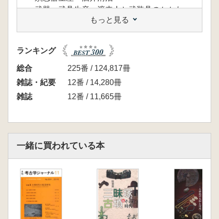
武器・武具生産 渡来人と武装具のかかわ
もっと見る
り 鈴木一有
装身具生産 高田貫太・金跳咏
土木技術(古墳構築・築堤・道路) 青木 敬
ランキング
暮らす・葬る
集落 武末純一
総合
225番 / 124,817冊
竈 高久健二
雑誌・紀要
12番 / 14,280冊
石室(竪穴式・横穴式) 右島和夫
雑誌
12番 / 11,665冊
儀礼 坂 靖
各地の渡来人
東日本の渡来人 土生田純之
西日本の渡来人 亀田修一
一緒に買われている本
文献史学から見た渡来人 田中史生
〈コラム〉
積石塚 土生田純之
天日槍 亀田修一