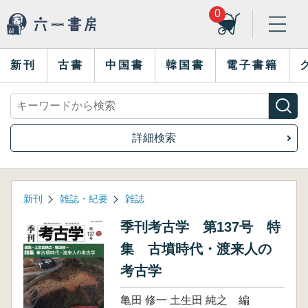
0
新刊
古書
中国書
韓国書
電子書籍
詳細検索
新刊
雑誌・紀要
雑誌
季刊考古学 第137号 特
集 古墳時代・渡来人の
考古学
亀田 修一 土生田 純之 編