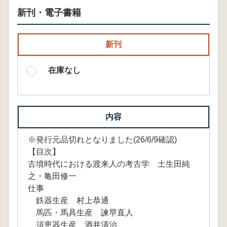
新刊・電子書籍
新刊
在庫なし
内容
※発行元品切れとなりました(26/6/9確認)
【目次】
古墳時代における渡来人の考古学 土生田純
之・亀田修一
仕事
鉄器生産 村上恭通
馬匹・馬具生産 諫早直人
須恵器生産 酒井清治