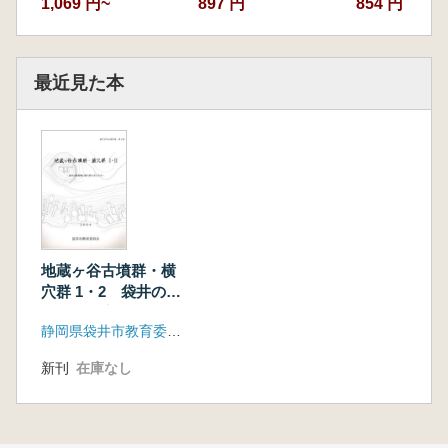
1,069 円~
897 円
854 円
最近見た本
地蔵ヶ谷古墳群・横
穴群 1・2 袋井の群
集墳と横穴群を考え
静岡県袋井市教育委員会
る(3)
新刊
在庫なし