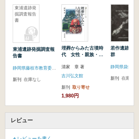
東浦遺跡発
掘調査報告
書
埋葬からみた古墳時
若作遺跡 若
東浦遺跡発掘調査報
代 女性・親族・王
群
告書
権
清家 章 著
静岡県藤枝市教育委員会
吉川弘文館
新刊
在庫なし
新刊
在庫なし
新刊
取り寄せ
1,980円
レビュー
レビューを書く