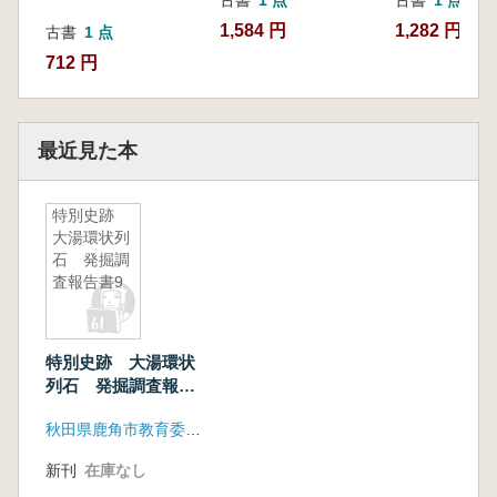
1,584 円
1,282 円
古書
1 点
712 円
最近見た本
特別史跡
大湯環状列
石 発掘調
査報告書9
特別史跡 大湯環状
列石 発掘調査報告
書9
秋田県鹿角市教育委員会
新刊
在庫なし