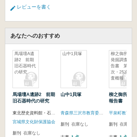
レビューを書く
あなたへのおすすめ
馬場壇A遺
山中1貝塚
柳之御所跡
跡2 前期
発掘調査報
旧石器時代
告書 第24
の研究
次・25次調
査概報
馬場壇A遺跡2 前期
山中1貝塚
柳之御所跡発
旧石器時代の研究
報告書 第24
次調査概報
東北歴史資料館・石器文化談話会
青森県三沢市教育委員会
平泉町教育委
宮城県文化財保護協会
新刊
在庫なし
新刊
在庫なし
新刊
在庫なし
古書
1 点
古書
1 点