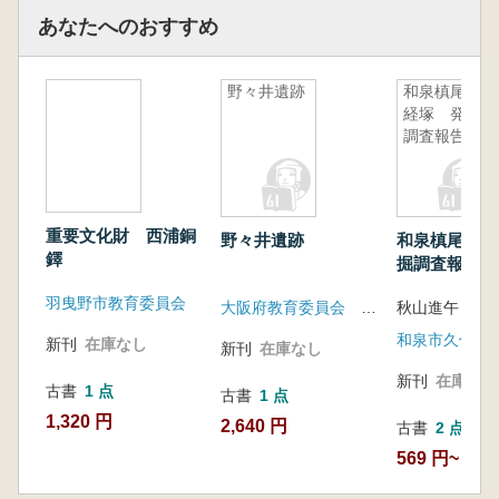
あなたへのおすすめ
野々井遺跡
和泉槙尾山
経塚 発掘
調査報告書
重要文化財 西浦銅
野々井遺跡
和泉槙尾山経
鐸
掘調査報告書
羽曳野市教育委員会
大阪府教育委員会 大阪府埋蔵文化財協会
秋山進午
新刊
在庫なし
新刊
在庫なし
新刊
在庫なし
古書
1 点
古書
1 点
1,320 円
2,640 円
古書
2 点
569 円~