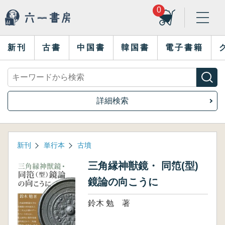
0
新刊
古書
中国書
韓国書
電子書籍
詳細検索
新刊
単行本
古墳
三角縁神獣鏡・ 同笵(型)
鏡論の向こうに
鈴木 勉 著