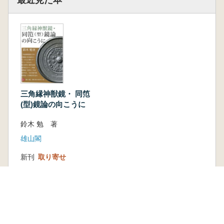
三角縁神獣鏡・ 同笵
(型)鏡論の向こうに
鈴木 勉 著
雄山閣
新刊
取り寄せ
3,080円