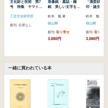
文化財と技術 第7
造像銘・墓誌・鐘
「漢委奴国王
号 特集 ヤマト王
銘 美しい文字を求
印・誕生時空
権と地域王権 技術
めて
工芸文化研究所
鈴木 勉 著
鈴木 勉 著
の繋がり
雄山閣
雄山閣
新刊
在庫なし
新刊
取り寄せ
新刊
取り寄せ
3,080円
3,080円
一緒に買われている本