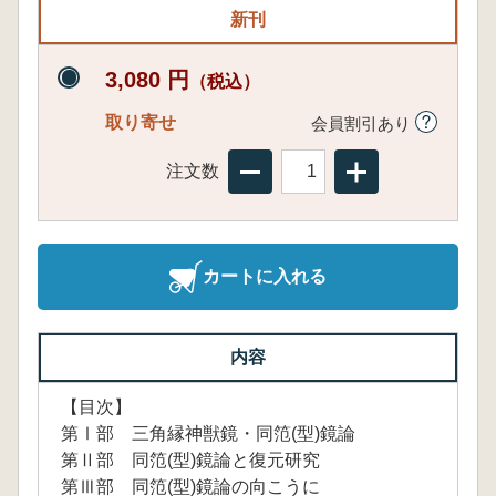
新刊
3,080 円
（税込）
取り寄せ
会員割引あり
注文数
カートに入れる
内容
【目次】
第Ⅰ部 三角縁神獣鏡・同笵(型)鏡論
第Ⅱ部 同笵(型)鏡論と復元研究
第Ⅲ部 同笵(型)鏡論の向こうに