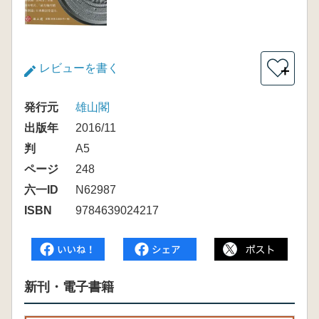
レビューを書く
＋
発行元
雄山閣
出版年
2016/11
判
A5
ページ
248
六一ID
N62987
ISBN
9784639024217
新刊・電子書籍