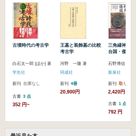
古墳時代の考古学
王墓と装飾墓の比較
三角縁神獣鏡
考古学
台国・倭国
白石太一郎 [ほか] 著
河野 一隆 著
石野博信 著
学生社
同成社
新泉社
新刊
在庫なし
新刊
4冊
新刊
取り寄せ
20,900円
2,420円
古書
3 点
古書
1 点
352 円~
792 円
最近見た本