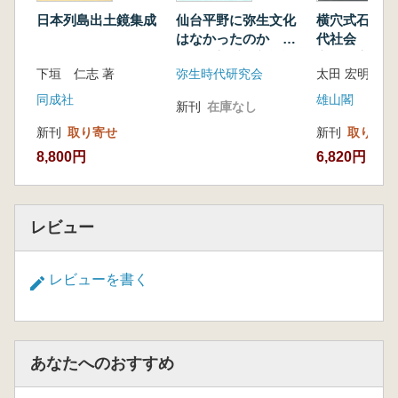
日本列島出土鏡集成
仙台平野に弥生文化
横穴式石室と
はなかったのか 藤
代社会 遺構
尾慎一郎氏の新説講
方法と実践
下垣 仁志 著
弥生時代研究会
太田 宏明 著
演と意見交換 予稿
集
同成社
雄山閣
新刊
在庫なし
新刊
取り寄せ
新刊
取り寄せ
8,800円
6,820円
レビュー
レビューを書く
あなたへのおすすめ