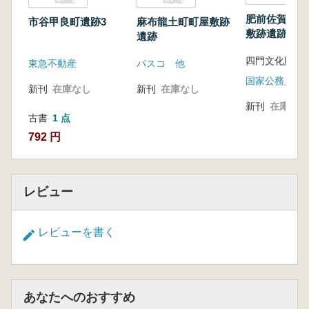
肥前佐賀藩鍋
市谷甲良町遺跡3
麻布龍土町町屋敷跡
敷跡遺跡発掘
遺跡
告書
四門文化財事
東急不動産
パスコ 他
新刊
在庫なし
新刊
在庫なし
新刊
在庫なし
古書
1 点
792 円
レビュー
レビューを書く
あなたへのおすすめ