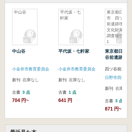
中山谷
平代坂・七
東京都日野
軒家
市 四ツ谷
前遺跡埋蔵
文化財発掘
調査報告書
1
中山谷
平代坂・七軒家
東京都日野市
谷前遺跡埋蔵
発掘調査報告
小金井市教育委員会
小金井市教育委員会
新刊
在庫なし
新刊
在庫なし
新刊
在庫なし
古書
3 点
古書
1 点
704 円~
641 円
古書
3 点
871 円~