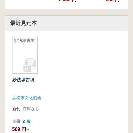
最近見た本
妙法塚古墳
妙法塚古墳
浜松市文化協会
新刊
在庫なし
古書
2 点
569 円~