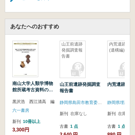
あなたへのおすすめ
山王前遺跡
内荒遺跡
発掘調査報
(遺構編)
告書
南山大学人類学博物
山王前遺跡発掘調査
内荒遺跡 (遺
館所蔵考古資料の研
報告書
究 高蔵遺跡の研
黒沢浩 西江清高 編
究 大須二子山古墳
静岡県島田市教育委員会
と地域史の研究
六一書房
新刊
在庫なし
新刊
在庫なし
新刊
10冊以上
古書
1 点
古書
1 点
3,300円
2,640 円
880 円