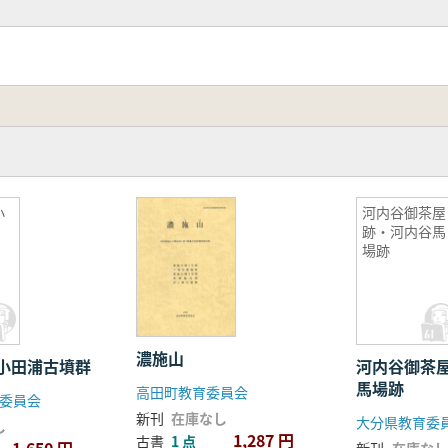
小
河内谷御茶屋
跡・河内谷馬
場跡
濃施山
小田浦古墳群
河内谷御茶
馬場跡
高田町教育委員会
委員会
新刊
在庫なし
大分県教育委
し
1,287 円
古書
1 点
1,650 円
新刊
在庫なし