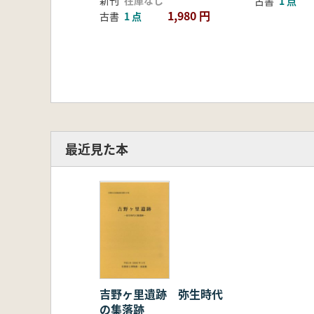
古書
1 点
1,980 円
古書
1 点
最近見た本
吉野ヶ里遺跡 弥生時代
の集落跡