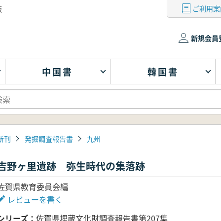
ご利用案
版
新規会員
中国書
韓国書
新刊
発掘調査報告書
九州
吉野ヶ里遺跡 弥生時代の集落跡
佐賀県教育委員会編
レビューを書く
シリーズ
佐賀県埋蔵文化財調査報告書第207集