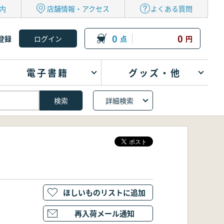
内
店舗情報・アクセス
よくある質問
0
0
登録
点
円
電子書籍
グッズ・他
詳細検索
ほしいものリストに追加
再入荷メール通知