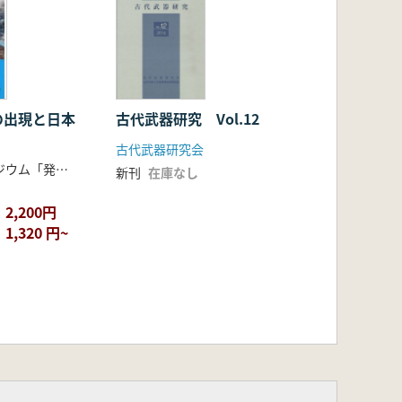
の出現と日本
古代武器研究 Vol.12
古代武器研究会
古代史シンポジウム「発見・検証 日本の古代」編集委員会 編
新刊
在庫なし
2,200円
1,320 円~