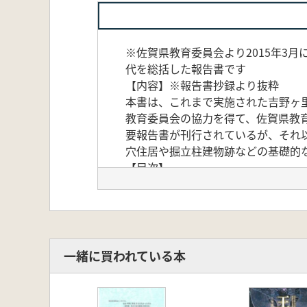
※佐賀県教育委員会より2015年3
代を総括した報告書です
【内容】※報告書抄録より抜粋
本書は、これまで実施された吉野ヶ
教育委員会の協力を得て、佐賀県教
要報告書が刊行されているが、それ
穴住居や掘立柱建物跡などの基礎的
【目次】
第1分冊
第1章 序説
第2章 位置と環境
第3章 弥生時代集落跡の調査
第1節 弥生時代の概要
一緒に買われている本
第2節 遺跡南部の遺構と遺物
第2分冊
第3章 弥生時代集落跡の調査