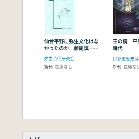
第3節 遺跡中央部の遺構と遺物
第3分冊
第3章 弥生時代集落跡の調査
第4節 遺跡北部の遺構と遺物
第5節 周辺の遺跡の概要
第4章 総括
仙台平野に弥生文化はな
王の鏡 平
かったのか 藤尾慎一郎
時代
第1節 弥生時代集落跡と出土遺物
氏の新説講演と意見交
第2節 弥生時代の集落の変遷と特徴
弥生時代研究会
伊都国歴史博
換 予稿集
第3節 吉野ヶ里集落を中心とした
新刊
在庫なし
新刊
在庫な