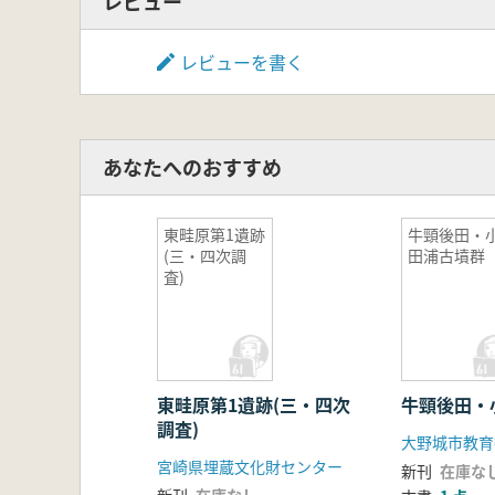
レビュー
レビューを書く
あなたへのおすすめ
東畦原第1遺跡
牛頸後田・
(三・四次調
田浦古墳群
査)
東畦原第1遺跡(三・四次
牛頸後田・
調査)
大野城市教育
宮崎県埋蔵文化財センター
新刊
在庫な
新刊
在庫なし