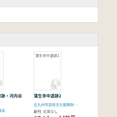
蒲生寺中遺跡2
屋跡・河内谷
蒲生寺中遺跡2
北九州市芸術文化振興財団埋蔵文化財調査室
員会
新刊
在庫なし
1,188 円~