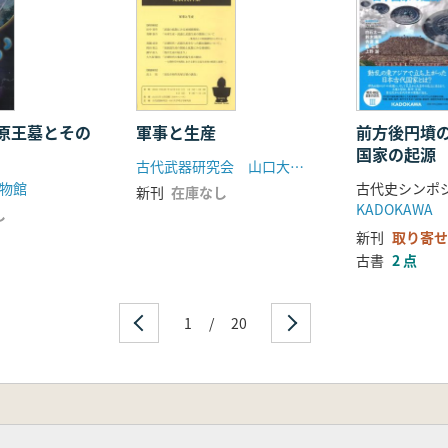
原王墓とその
軍事と生産
前方後円墳
国家の起源
古代武器研究会 山口大学考古学研究室
物館
新刊
在庫なし
神埼地域の弥生時代集落群の動向
KADOKAWA
し
新刊
取り寄せ
古書
2 点
1
/
20