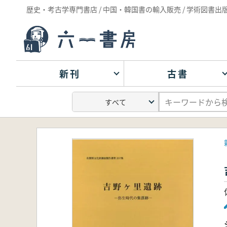
歴史・考古学専門書店 / 中国・韓国書の輸入販売 / 学術図書出
新刊
古書