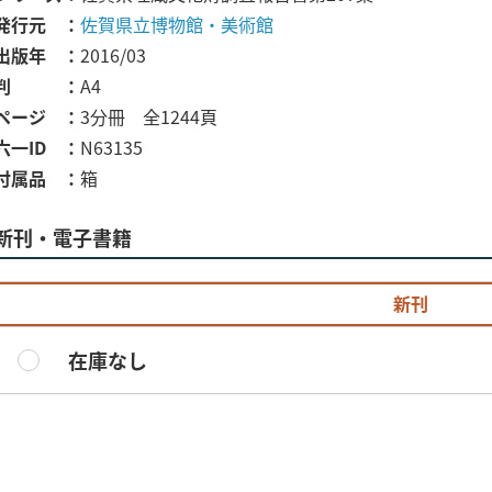
発行元
佐賀県立博物館・美術館
出版年
2016/03
判
A4
ページ
3分冊 全1244頁
六一ID
N63135
付属品
箱
新刊・電子書籍
新刊
在庫なし