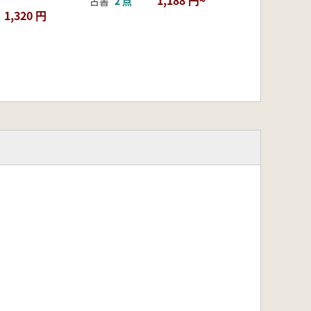
古書
2 点
1,320 円