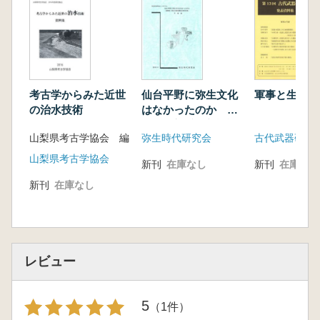
考古学からみた近世
仙台平野に弥生文化
軍事と生産
の治水技術
はなかったのか 藤
尾慎一郎氏の新説講
山梨県考古学協会 編
弥生時代研究会
演と意見交換 予稿
集
山梨県考古学協会
新刊
在庫なし
新刊
在庫なし
新刊
在庫なし
レビュー
5
（1件）