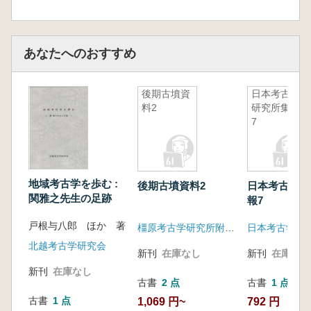
あなたへのおすすめ
後期古墳資
日本考古学
料2
研究所集報
7
地域考古学を歩む :
後期古墳資料2
日本考古学研
関雅之先生の足跡
報7
戸根与八郎 ほか 著
橿原考古学研究所附属博物館
日本考古学研
北越考古学研究会
新刊
在庫なし
新刊
在庫なし
新刊
在庫なし
古書
2 点
古書
1 点
古書
1 点
1,069 円~
792 円