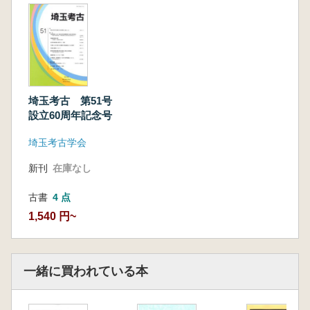
吉田義和「「鎌倉街道上道」と丘陵の中世遺
跡 ～小川町日向遺跡周辺～」
佐藤春生「鎌倉街道上道と渡河点周辺の中世遺
跡～毛呂山町堂山下遺跡と苦林宿周辺
野澤 均「羽根倉道を探る」
黒済和彦「「鎌倉街道中道」と中世遺跡～里字
埼玉考古 第51号
屋敷添遺跡群・三ツ和遺跡周辺～」
設立60周年記念号
蔭山誠一「中世東海道(鎌倉街道)尾張国萱津宿
埼玉考古学会
と下津宿の景観復元」
別紙:宮瀧交二編 「鎌倉街道」関係文献目録
新刊
在庫なし
(抄) 付
古書
4 点
1,540 円~
一緒に買われている本