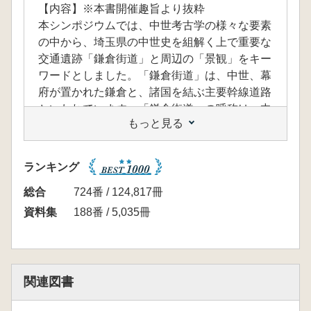
【内容】※本書開催趣旨より抜粋
本シンポジウムでは、中世考古学の様々な要素
の中から、埼玉県の中世史を組解く上で重要な
交通遺跡「鎌倉街道」と周辺の「景観」をキー
ワードとしました。「鎌倉街道」は、中世、幕
府が置かれた鎌倉と、諸国を結ぶ主要幹線道路
といわれています。「鎌倉街道」の呼称は、中
もっと見る
世の資料には見当たらず、「上道」、「中道」
等、個別の名称で呼ばれていました。「鎌倉街
道」の名称が用いられるのは、江戸時代に入っ
ランキング
てからのことです。
考古学的な調査成果から得られる「鎌倉街道」
総合
724番 / 124,817冊
周辺の客観的事実、中世考古資料の分布等に検
資料集
188番 / 5,035冊
討を加えた古街道の復元、さらに旧河道、旧道
の復元や地勢、地名から土地の来歴を探る歴史
地理学的なアプローチ、街道と宿・集落の変遷
等の検討等、各地に適した一様ではない手法で
関連図書
往時の歴史景観の復元を試みました。
【目次】