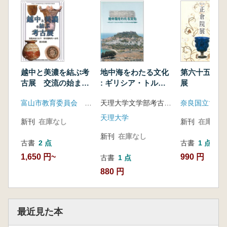
越中と美濃を結ぶ考
地中海をわたる文化
第六十五回 
古展 交流の始ま
: ギリシア・トル
展
り 旧石器時代〜古
コ・キプロス・イス
富山市教育委員会 富山県埋蔵文化財センター 越中美濃考古展実行委員会
天理大学文学部考古学・民俗学研究室, 天理大学附属天理参考館考古美術室
奈良国立博物
代
ラエルの古代遺跡
天理大学
新刊
在庫なし
新刊
在庫なし
新刊
在庫なし
古書
2 点
古書
1 点
1,650 円~
990 円
古書
1 点
880 円
最近見た本