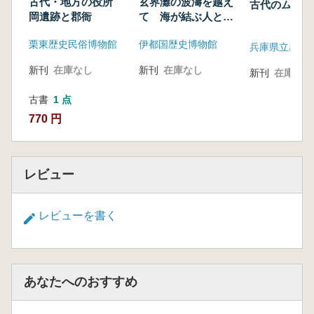
古代・地方の役所
玄界灘の波濤を越え
古代のムラ
岡遺跡と郡衙
て 海が結ぶ人と文
化
栗東歴史民俗博物館
伊都国歴史博物館
兵庫県立歴史
新刊
在庫なし
新刊
在庫なし
新刊
在庫なし
古書
1 点
770 円
レビュー
レビューを書く
あなたへのおすすめ