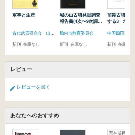
軍事と生産
城の山古墳発掘調査
前期古墳編年
報告書(4次〜9次調
する3 地域
査)
社会変動
古代武器研究会 山口大学考古学研究室
胎内市教育委員会
新刊
在庫なし
新刊
在庫なし
新刊
在庫なし
レビュー
レビューを書く
あなたへのおすすめ
荒神谷博物