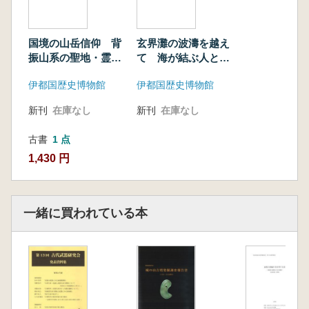
国境の山岳信仰 背
玄界灘の波濤を越え
振山系の聖地・霊場
て 海が結ぶ人と文
を巡る
化
伊都国歴史博物館
伊都国歴史博物館
新刊
在庫なし
新刊
在庫なし
古書
1 点
1,430 円
一緒に買われている本