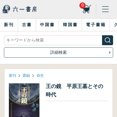
0
新刊
古書
中国書
韓国書
電子書籍
詳細検索
新刊
図録
弥生
王の鏡 平原王墓とその
時代