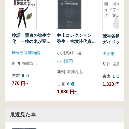
館 展示ガ
イドブッ
ク 第3版
検証 関東の弥生文
井上コレクション
荒神谷博物館
化 一粒の米が変え
弥生・古墳時代資料
ガイドブック
たくらし
図録
埼玉県立博物館
小川貴司 編
出雲市 出雲
小川貴司
新刊
在庫なし
新刊
在庫なし
新刊
在庫なし
古書
6 点
古書
1 点
770 円~
古書
6 点
1,320 円
1,980 円~
最近見た本