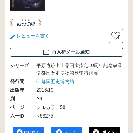
レビューを書く
＋
再入荷メール通知
シリーズ
平原遺跡出土品国宝指定10周年記念事業
伊都国歴史博物館秋季特別展
発行元
伊都国歴史博物館
出版年
2016/10
判
A4
ページ
フルカラー58
六一ID
N63275