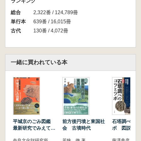
ランキング
る古代山城―エピローグ
総合
2,322番 / 124,789冊
単行本
639番 / 16,015冊
古代
130番 / 4,072冊
一緒に買われている本
平城京のごみ図鑑
前方後円墳と東国社
石塔調べのコ
最新研究でみえてく
会 古墳時代
ボ 図説 採
る奈良時代の暮らし
測るの三種の
奈良文化財研究所 監修
若狭 徹 著
藤澤典彦・狭