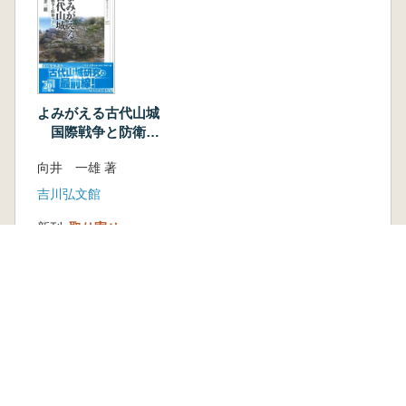
よみがえる古代山城
国際戦争と防衛ラ
イン
向井 一雄 著
吉川弘文館
新刊
取り寄せ
1,870円
古書
1 点
1,540 円