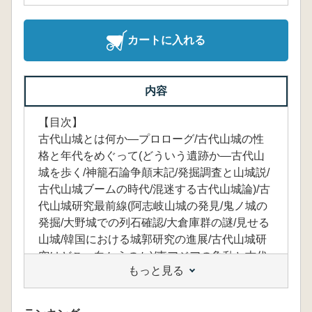
カートに入れる
内容
【目次】
古代山城とは何か―プロローグ/古代山城の性
格と年代をめぐって(どういう遺跡か―古代山
城を歩く/神籠石論争顛末記/発掘調査と山城説/
古代山城ブームの時代/混迷する古代山城論)/古
代山城研究最前線(阿志岐山城の発見/鬼ノ城の
発掘/大野城での列石確認/大倉庫群の謎/見せる
山城/韓国における城郭研究の進展/古代山城研
究はどこへ向かうのか)/東アジアの争乱と古代
もっと見る
山城(白村江の戦いと古代山城/羅唐戦争と東ア
ジア情勢の推移/天武・持統朝と古代山城/奈良
時代以降の古代山城/古代山城の終焉)/伝説とな