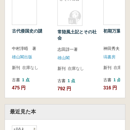
古代倭国史の謎
初期万葉の女
常陸風土記とその社
会
中村淳晤 著
神田秀夫 著
志田諄一著
雄山閣出版
塙書房
雄山閣
新刊
在庫なし
新刊
在庫なし
新刊
在庫なし
古書
1 点
古書
1 点
古書
1 点
475 円
316 円
792 円
最近見た本