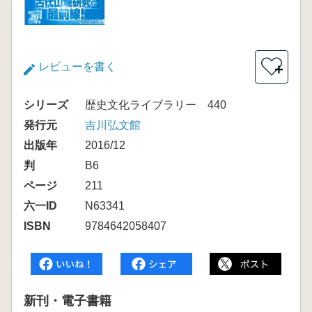
レビューを書く
＋
シリーズ
歴史文化ライブラリー 440
発行元
吉川弘文館
出版年
2016/12
判
B6
ページ
211
六一ID
N63341
ISBN
9784642058407
新刊・電子書籍