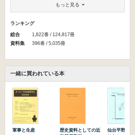
もっと見る
【目次】
畑 大介「中近世の治水遺構の動向と研究視
点」
ランキング
荒川 史「宇治川太閤堤跡の構造と技術」
総合
渡邊理伊知「旧利根川堤防跡について～築堤工
1,822番 / 124,817冊
法の一事例～」
資料集
396番 / 5,035冊
斎藤秀樹「近代の堤防遺跡と河川工法」
【紙上発表】
保坂康夫「山梨県堤防・河岸遺跡分布調査」に
ついて
一緒に買われている本
山下孝司「斎串～水辺祭祀のかたち～」
閏間俊明「不連続堤周辺の地割～釜無川右岸の
御座田村の歴史景観復元に向けて～」
宮澤公雄「身延町大野堤防遺跡」
今村直樹「昭和町かすみ堤～平成18・23・25
年度調査地点旧堤の年代と変遷～」
室伏 徹「山梨県大正期の砂防堰堤改革につい
て」
軍事と生産
歴史資料としての近
仙台平野に弥