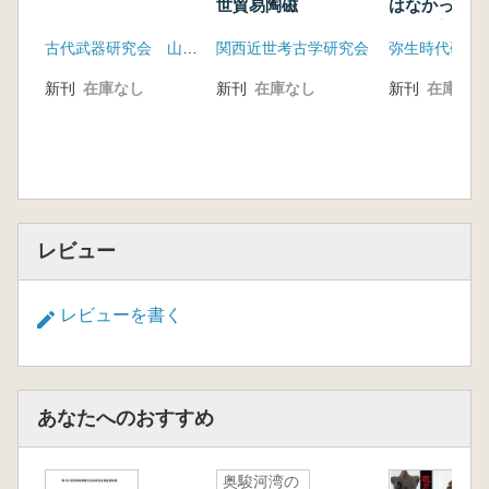
世貿易陶磁
はなかったの
尾慎一郎氏の
古代武器研究会 山口大学考古学研究室
関西近世考古学研究会
弥生時代研究
演と意見交換
集
新刊
在庫なし
新刊
在庫なし
新刊
在庫なし
レビュー
レビューを書く
あなたへのおすすめ
奥駿河湾の