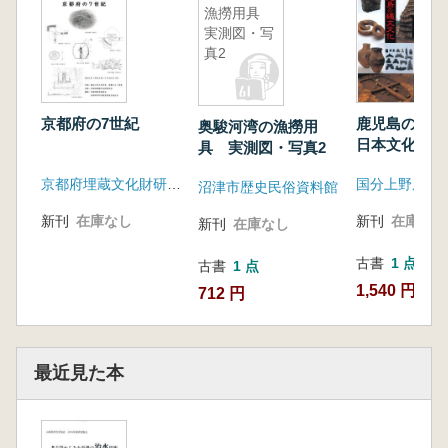
漁撈用具
実測図・写
真2
京都府の7世紀
鹿児島の縄
奥駿河湾の漁撈用
日本文化の原
具 実測図・写真2
分上野原シン
京都府埋蔵文化財研究会
ム
沼津市歴史民俗資料館
新刊
在庫なし
新刊
在庫なし
新刊
在庫なし
古書
1 点
古書
1 点
1,540 円
712 円
最近見た本