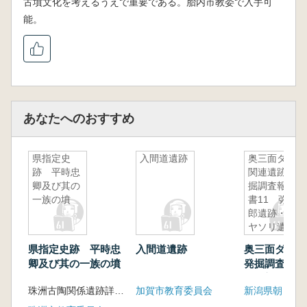
古墳文化を考えるうえで重要である。胎内市教委で入手可
能。
あなたへのおすすめ
県指定史
入間道遺跡
奥三面ダム
跡 平時忠
関連遺跡発
卿及び其の
掘調査報告
一族の墳
書11 弥三
郎遺跡・ミ
ヤソリ遺跡
県指定史跡 平時忠
入間道遺跡
奥三面ダム関
卿及び其の一族の墳
発掘調査報告
弥三郎遺跡・
珠洲古陶関係遺跡詳細分布調査報告6
加賀市教育委員会
リ遺跡