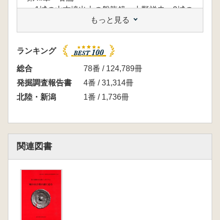
1城の山古墳出土の盤龍鏡 上野祥史 2城の
もっと見る
山古墳出土玉類の考古学的検討 大賀克彦
3出土武器類からみた城の山古墳 菊地芳
朗 4城の山古墳出土品付着の織物の仕様事
ランキング
例 沢田むつ代 5靫の構造と位相 水澤幸
一 6城の山古墳出土刳抜式木棺の位置付け
総合
78番 / 124,789冊
石橋宏 7墳丘出土土器 滝沢規朗 8墳丘構
発掘調査報告書
4番 / 31,314冊
造 青木敬
北陸・新潟
1番 / 1,736冊
第Ⅷ章 特論
1列島北縁の古墳時代前期のネットワーク 西
川修一 2東北日本周縁域の古墳成立過程 辻
秀人 3畿内から見た城の山古墳 福永伸哉 4
関連図書
前期古墳の中の城の山古墳 橋本博文
第Ⅸ章 総括