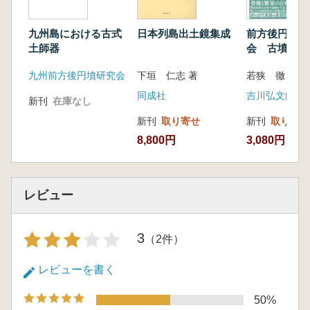
九州島における古式
日本列島出土鏡集成
前方後円墳と
土師器
会 古墳時代
九州前方後円墳研究会
下垣 仁志 著
若狭 徹 著
同成社
吉川弘文館
新刊
在庫なし
新刊
取り寄せ
新刊
取り寄せ
8,800円
3,080円
レビュー
3
（2件）
レビューを書く
50%