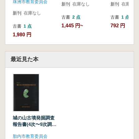
珠洲市教育委員会
新刊
在庫なし
新刊
在庫なし
新刊
在庫なし
古書
2 点
古書
1 点
1,445 円~
792 円
古書
1 点
1,980 円
最近見た本
城の山古墳発掘調査
報告書(4次〜9次調
査)
胎内市教育委員会