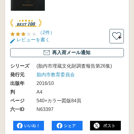
（2件）
＋
レビューを書く
再入荷メール通知
シリーズ
(胎内市埋蔵文化財調査報告第26集)
発行元
胎内市教育委員会
出版年
2016/10
判
A4
ページ
540+カラー図版84頁
六一ID
N63397