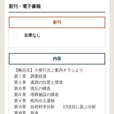
新刊・電子書籍
新刊
在庫なし
内容
【略目次】※発行元ご案内チラシより
第Ⅰ章 調査経過
第Ⅱ章 遺跡の位置と環境
第Ⅲ章 墳丘の構造
第Ⅳ章 埋葬施設の構造
第Ⅴ章 棺内出土遺物
第Ⅵ章 自然科学分析 13項目に及ぶ分析
第Ⅶ章 各論