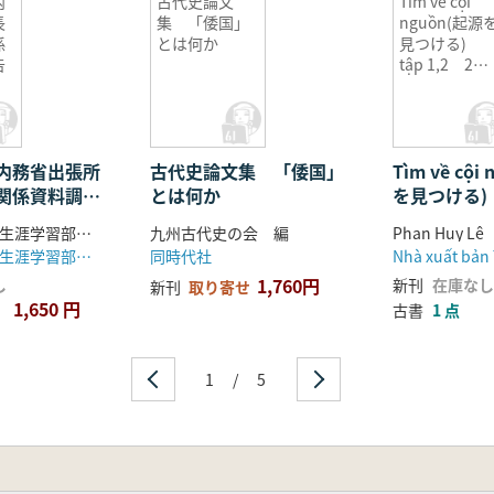
内
古代史論文
Tìm về cội
長
集 「倭国」
nguồn(起源
係
とは何か
見つける)
告
tập 1,2 2冊
セット
内務省出張所
古代史論文集 「倭国」
Tìm về cội
関係資料調査
とは何か
を見つける) 
2冊セット
東京都教育庁生涯学習部文化課 編
九州古代史の会 編
Phan Huy Lê
東京都教育庁生涯学習部文化課
同時代社
Nhà xuất bản 
1,760円
し
新刊
在庫なし
新刊
取り寄せ
1,650 円
古書
1 点
1
/
5