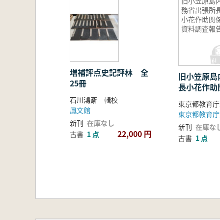
旧小笠原島
務省出張所
小花作助関
資料調査報
増補評点史記評林 全
旧小笠原島
25冊
長小花作助
報告
石川鴻斎 輯校
鳳文館
新刊
在庫なし
新刊
在庫な
22,000 円
古書
1 点
古書
1 点