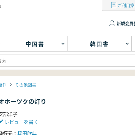
ご利用案
版
新規会員
中国書
韓国書
新刊
その他図書
オホーツクの灯り
安部洋子
レビューを書く
発行元
橋田欣典