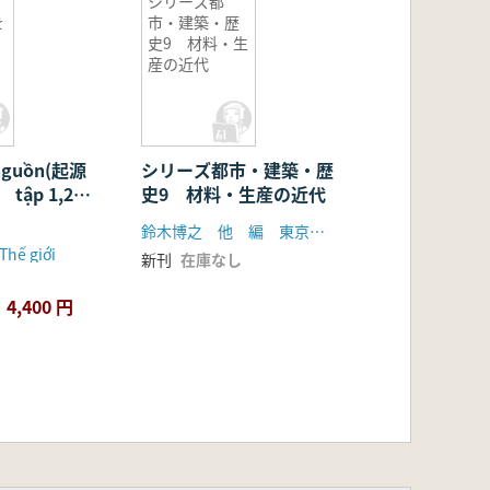
シリーズ都
を
市・建築・歴
史9 材料・生
産の近代
 nguồn(起源
シリーズ都市・建築・歴
tập 1,2
史9 材料・生産の近代
鈴木博之 他 編 東京大学出版会
Thế giới
新刊
在庫なし
4,400 円