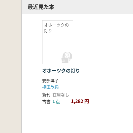
最近見た本
オホーツクの
灯り
オホーツクの灯り
安部洋子
橋田欣典
新刊
在庫なし
1,282 円
古書
1 点