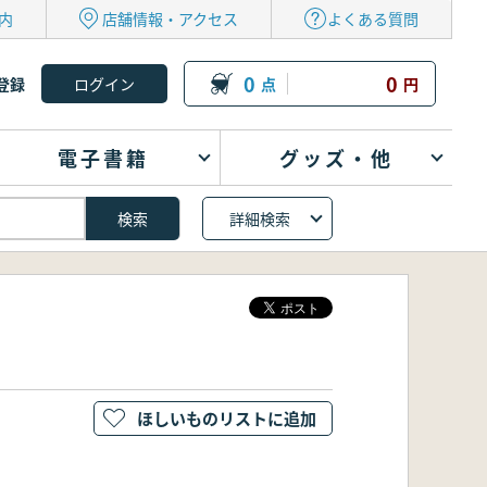
内
店舗情報・アクセス
よくある質問
0
0
登録
点
円
電子書籍
グッズ・他
詳細検索
ほしいものリストに追加