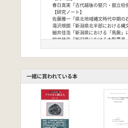
春日真実「古代越後の竪穴・掘立柱
【研究ノート】
佐藤雅一「県北地域縄文時代中期の
滝沢規朗「新潟県北半部における縄
細井佳浩「新潟県における「馬鍬」に
細井佳浩「新潟県における木製農具「
【資料紹介】
小林 弘「新潟県岩船郡関川村上ノ
野田豊文「新潟県村上市砂山遺跡出
一緒に買われている本