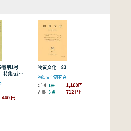
9巻第1号
物質文化 83
) 特集:武蔵
物質文化研究会
)
会
1,100円
新刊
1冊
712 円~
古書
3 点
440 円