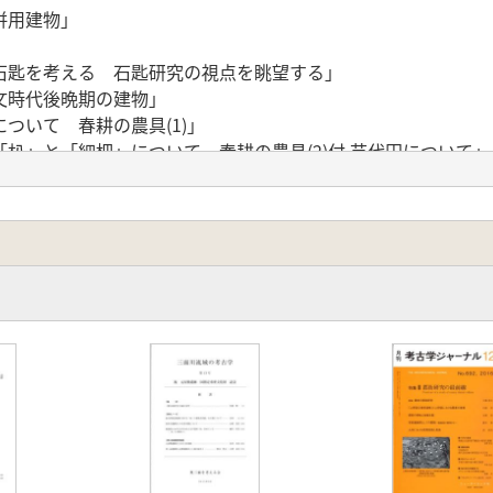
併用建物」
石匙を考える 石匙研究の視点を眺望する」
文時代後晩期の建物」
ついて 春耕の農具(1)」
朳」と「細杷」について 春耕の農具(2)付.苗代田について」
山遺跡採集の表裏縄文土器について」
上の弥生時代中期後半の甕形土器の紹介」