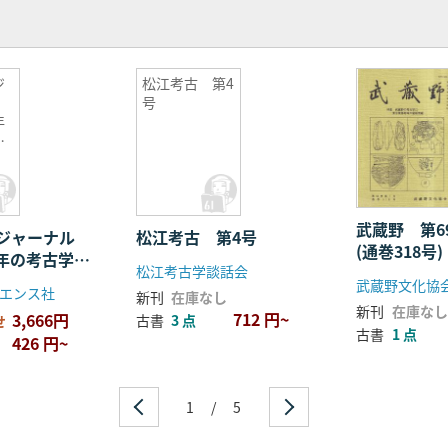
ジ
松江考古 第4
号
年
の
武蔵野 第6
学ジャーナル
松江考古 第4号
(通巻318号
03年の考古学界
松江考古学談話会
野の考古学(2
武蔵野文化協
エンス社
新刊
在庫なし
新刊
在庫なし
712 円~
3,666円
古書
3 点
せ
古書
1 点
426 円~
1
/
5