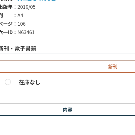
出版年
2016/05
判
A4
ページ
106
六一ID
N63461
新刊・電子書籍
新刊
在庫なし
内容