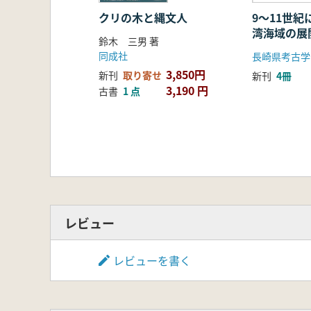
クリの木と縄文人
9〜11世
湾海域の展
鈴木 三男 著
世界の中の
同成社
長崎県考古学
3,850円
新刊
取り寄せ
新刊
4冊
3,190 円
古書
1 点
レビュー
レビューを書く