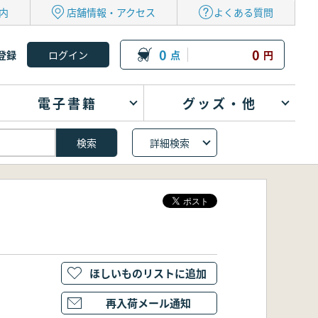
内
店舗情報・アクセス
よくある質問
0
0
登録
点
円
電子書籍
グッズ・他
詳細検索
ほしいものリストに追加
再入荷メール通知