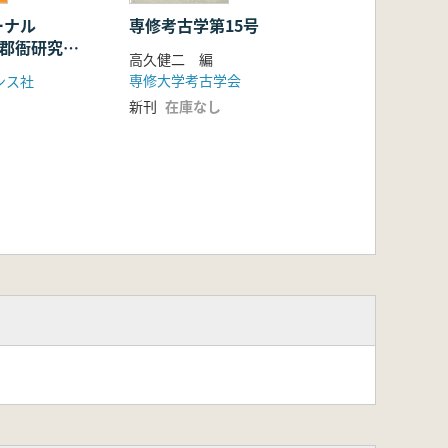
ーナル
専修考古学第15号
 郡衙研究の
高久健二 編
専修大学考古学会
ンス社
新刊
在庫なし