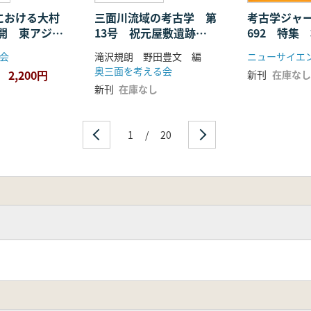
紀における大村
三面川流域の考古学 第
考古学ジャ
開 東アジア
13号 祝元屋敷遺跡国
692 特集
竹松遺跡
指定重要文化財記念
最前線
会
滝沢規朗 野田豊文 編
ニューサイエ
奥三面を考える会
2,200円
新刊
在庫なし
新刊
在庫なし
1
/
20