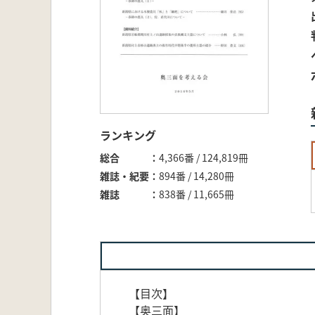
ランキング
総合
4,366番 / 124,819冊
雑誌・紀要
894番 / 14,280冊
雑誌
838番 / 11,665冊
【目次】
【奥三面】