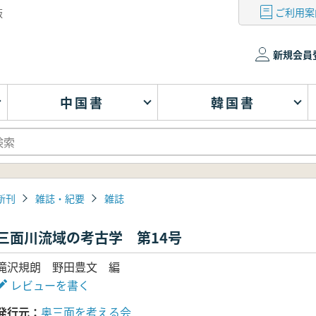
ご利用案
版
新規会員
中国書
韓国書
新刊
雑誌・紀要
雑誌
三面川流域の考古学 第14号
滝沢規朗 野田豊文 編
レビューを書く
発行元
奥三面を考える会