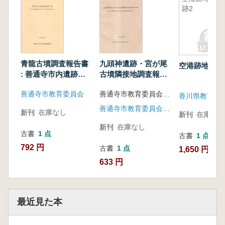
跡2
青龍古墳調査報告書
九頭神遺跡・宮が尾
空港跡地遺跡
: 善通寺市内遺跡発
古墳隣接地調査報告
掘調査事業に伴う埋
書
善通寺市教育委員会
善通寺市教育委員会文化振興室 編
蔵文化財発掘調査報
香川県教育委
告書
善通寺市教育委員会(香川県)
新刊
在庫なし
新刊
在庫なし
新刊
在庫なし
古書
1 点
古書
1 点
792 円
古書
1 点
1,650 円
633 円
最近見た本