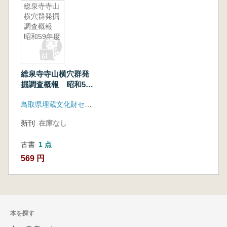
総泉寺寺山
横穴群発掘
調査概報
昭和59年度
総泉寺寺山横穴群発
掘調査概報 昭和59
年度
鳥取県埋蔵文化財センター
新刊
在庫なし
古書
1 点
569 円
本を探す