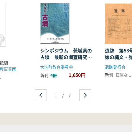
シンポジウム 茨城県の
遺跡 第53
古墳 最新の調査研究成
媛の縄文・
館編
果からみた茨城県の古墳
器(後)
大洗町教育委員会
遺跡発行会
興事業団
1,650円
新刊
在庫なし
新刊
4冊
し
1
/
7