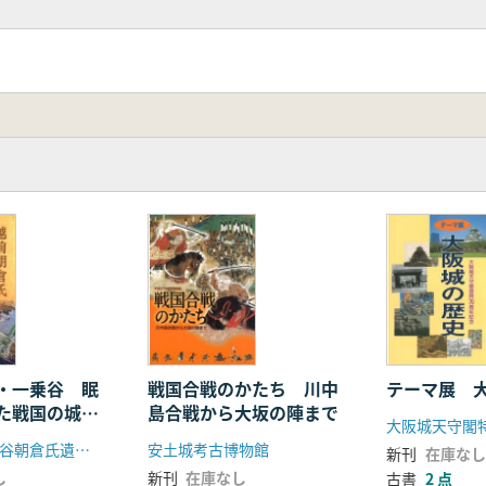
・一乗谷 眠
戦国合戦のかたち 川中
テーマ展 
た戦国の城下
島合戦から大坂の陣まで
福井県立一乗谷朝倉氏遺跡資料館
安土城考古博物館
新刊
在庫なし
し
新刊
在庫なし
古書
2 点