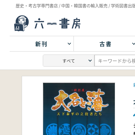
歴史・考古学専門書店 / 中国・韓国書の輸入販売 / 学術図書出
新刊
古書