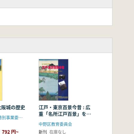
大阪城の歴史
江戸・東京百景今昔 : 広
重「名所江戸百景」を東
大阪城天守閣特別事業委員会
京に見る
中野区教育委員会
792 円~
新刊
在庫なし