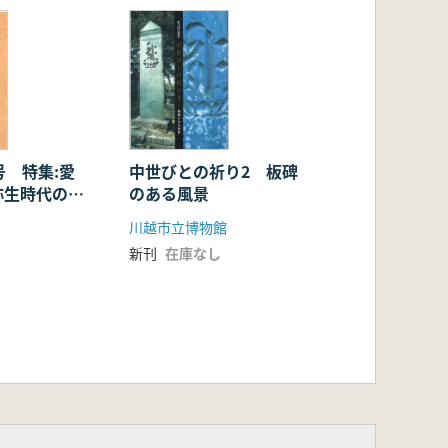
号 特集:愛
中世びとの祈り2 板碑
弥生時代の石
のある風景
川越市立博物館
新刊
在庫なし