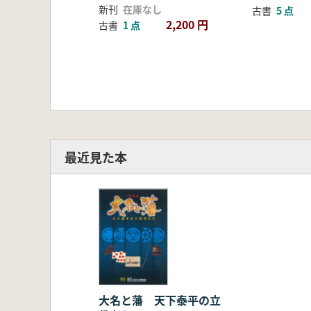
新刊
在庫なし
古書
5 点
2,200 円
古書
1 点
最近見た本
大名と藩 天下泰平の立