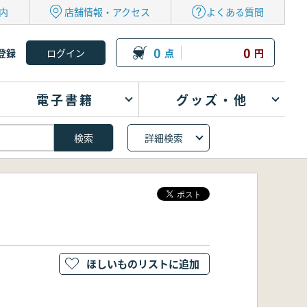
内
店舗情報・アクセス
よくある質問
0
0
登録
点
円
電子書籍
グッズ・他
詳細検索
ほしいものリストに追加