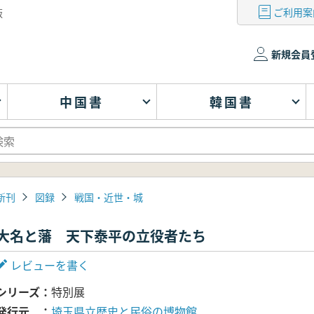
ご利用案
版
新規会員
中国書
韓国書
新刊
図録
戦国・近世・城
大名と藩 天下泰平の立役者たち
レビューを書く
シリーズ
特別展
発行元
埼玉県立歴史と民俗の博物館