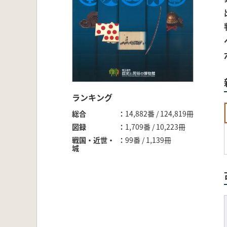
ランキング
総合
14,882番 / 124,819冊
図録
1,709番 / 10,223冊
戦国・近世・
99番 / 1,139冊
城