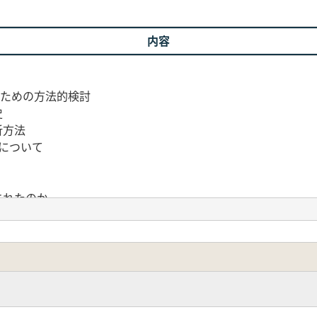
内容
のための方法的検討
史
析方法
について
されたのか
棺の生産地について
須恵器の生産と流通
法と砂粒観察から-