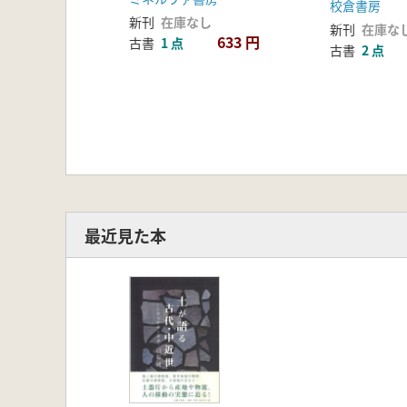
校倉書房
新刊
在庫なし
新刊
在庫な
633 円
古書
1 点
古書
2 点
最近見た本