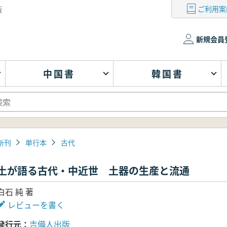
ご利用案
版
新規会員
中国書
韓国書
新刊
単行本
古代
土が語る古代・中近世 土器の生産と流通
白石 純 著
レビューを書く
発行元
吉備人出版