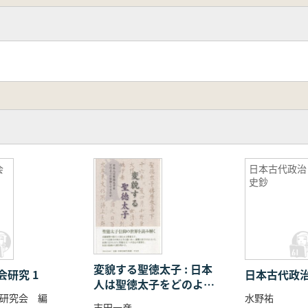
会
日本古代政治
史鈔
変貌する聖徳太子 : 日本
研究 1
日本古代政
人は聖徳太子をどのよう
研究会 編
水野祐
に信仰してきたか
吉田一彦