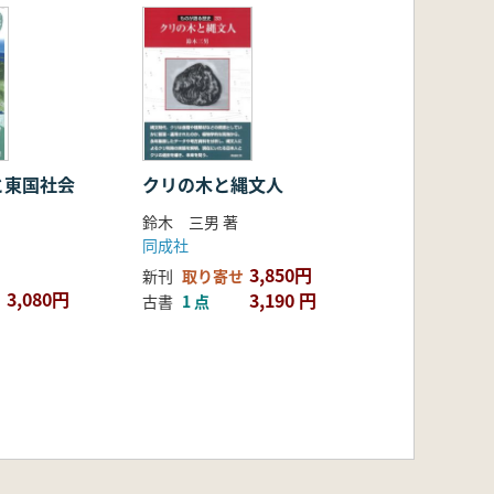
と東国社会
クリの木と縄文人
鈴木 三男 著
同成社
3,850円
新刊
取り寄せ
3,080円
3,190 円
古書
1 点