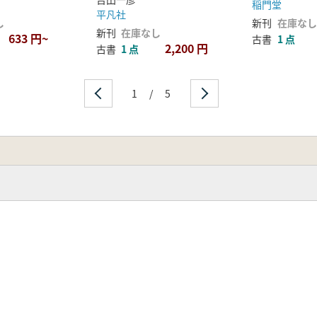
稲門堂
平凡社
し
新刊
在庫なし
新刊
在庫なし
633 円~
古書
1 点
2,200 円
古書
1 点
1
/
5