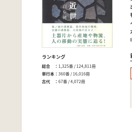
ランキング
総合
1,325番 / 124,811冊
単行本
360番 / 16,016冊
古代
67番 / 4,072冊