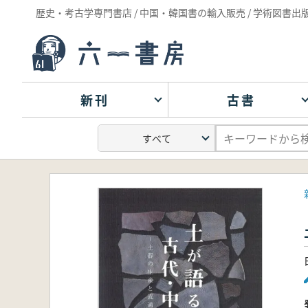
歴史・考古学専門書店 / 中国・韓国書の輸入販売 / 学術図書出
新刊
古書