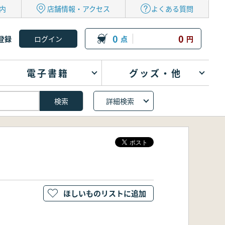
内
店舗情報・アクセス
よくある質問
0
0
登録
点
円
電子書籍
グッズ・他
詳細検索
ほしいものリストに追加