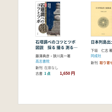
3.胎土分析からみた備前焼と備前
4.豊臣氏大坂城出土瓦はどこで焼
第4章 胎土分析からみた古代、中
1.古代土器の生産と流通
2.中近世土器の生産と流通
3.おわりに
石塔調べのコツとツボ
日本列島出
図説 採る 撮る 測るの
下垣 仁志 
三種の実技
同成社
藤澤典彦・狭川真一著
高志書院
新刊
取り寄
新刊
在庫なし
1,650 円
古書
1 点