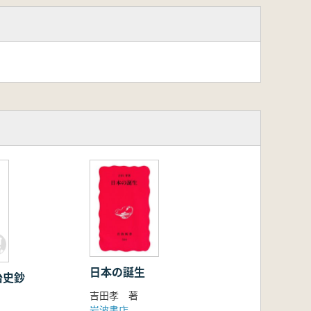
日本の誕生
治史鈔
吉田孝 著
岩波書店