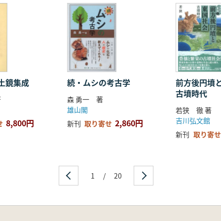
焼類似品
かれたか
近世土器・瓦の生産と流通
土鏡集成
続・ムシの考古学
前方後円墳
古墳時代
著
森 勇一 著
雄山閣
若狭 徹 著
吉川弘文館
8,800円
2,860円
せ
新刊
取り寄せ
新刊
取り寄せ
1
/
20