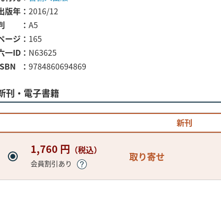
出版年
2016/12
判
A5
ページ
165
六一ID
N63625
ISBN
9784860694869
新刊・電子書籍
新刊
1,760 円
（税込）
取り寄せ
会員割引あり