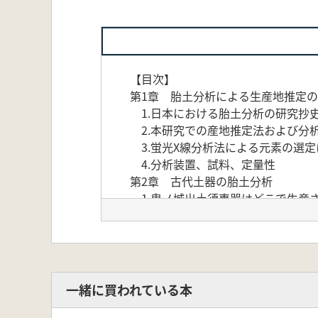
【目次】
第1章 胎土分析による生産地推定
1.日本における胎土分析の研究抄
2.本研究での産地推定法および分
3.蛍光X線分析法による元素の選定
4.分析装置、試料、定量性
第2章 古代土器の胎土分析
1.鬼ノ城出土須恵器はどこで生産
2.胎土分析による美作地域出土陶
3.胎土からみた古代出雲地方出土
4.平城京に運ばれた須恵器
5.緑釉陶器の胎土分析
第3章 中近世土器の胎土分析
一緒に買われている本
1.瓦器椀の胎土分析-蛍光X線分析
2.西日本の中世須恵器の胎土分析