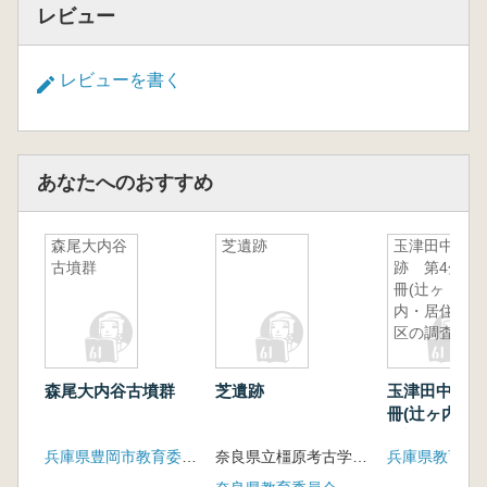
レビュー
レビューを書く
あなたへのおすすめ
森尾大内谷
芝遺跡
玉津田中遺
古墳群
跡 第4分
冊(辻ヶ
内・居住地
区の調査)
森尾大内谷古墳群
芝遺跡
玉津田中遺跡
冊(辻ヶ内・
の調査)
兵庫県豊岡市教育委員会
奈良県立橿原考古学研究所
兵庫県教育委