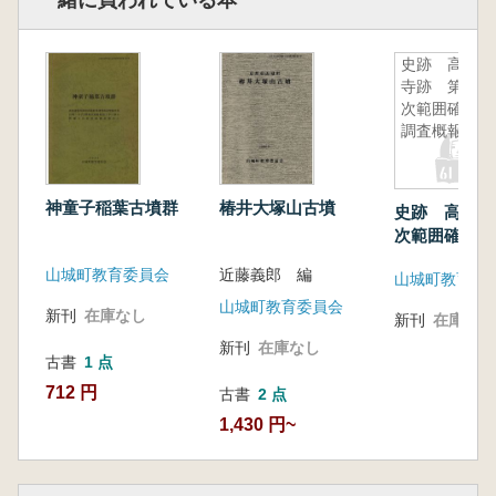
一緒に買われている本
史跡 高麗
寺跡 第1
次範囲確認
調査概報
神童子稲葉古墳群
椿井大塚山古墳
史跡 高麗寺
次範囲確認調
山城町教育委員会
近藤義郎 編
山城町教育委
山城町教育委員会
新刊
在庫なし
新刊
在庫なし
新刊
在庫なし
古書
1 点
712 円
古書
2 点
1,430 円~