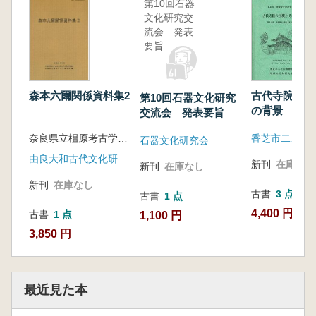
第10回石器
薩摩・大隅の古式土師器と在地土器 松﨑
文化研究交
大嗣
流会 発表
人吉盆地・球磨川流域における古式土師
要旨
器 福田匡朗
熊本平野における古式土師器の様相 入江
由真
森本六爾関係資料集2
古代寺院の出
第10回石器文化研究
九州島内における古式土師器-肥前西部-
の背景
交流会 発表要旨
馬場晶平
奈良県立橿原考古学研究所 編
石器文化研究会
壱岐島の古式土師器 宮木貴史・松元一浩
由良大和古代文化研究協会
佐賀・唐津平野 蒲原宏行
新刊
在庫なし
新刊
在庫なし
肥前基肄・養父地域における弥生時代終末期
新刊
在庫なし
~ 古墳時代前期の土師器 大庭敏男
古書
3 点
古書
1 点
4,400 円~
古書
1 点
1,100 円
3,850 円
最近見た本