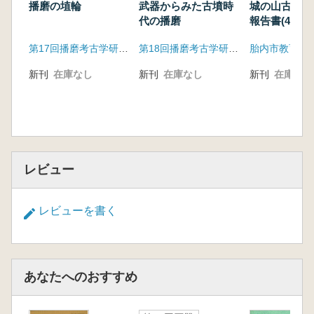
畿内・中四国からみた九州の古式土師器
播磨の埴輪
武器からみた古墳時
城の山古墳発
次山 淳
代の播磨
報告書(4次〜
査)
地域報告・基本資料
第17回播磨考古学研究集会実行委員会
第18回播磨考古学研究集会実行委員会
胎内市教育委
福岡県(糸島・早良・福岡平野) 久住猛雄
筑前北部の古式土師器 田上浩司
新刊
在庫なし
新刊
在庫なし
新刊
在庫なし
二日市地峡帯以南~ 筑後川以北地域における
弥生終末期~ 古墳前期における土器様相
田子森千子
福岡県(筑後川以南-南筑後地域) 檀 佳克
筑豊の古式土師器 松浦宇哲・福本 寛
レビュー
北九州市域の古式土師器について 中村利
至久
豊前北西部(福岡県) 秦 憲二
レビューを書く
大分平野における古式土師器について 小
野綾夏
筑後川上流域(豊後西部・日田玖珠地域)の古
式土師器の状況 渡邉隆行
あなたへのおすすめ
宮崎県の様相-宮崎平野南部を中心に- 河
野裕次