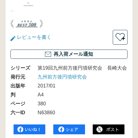
レビューを書く
＋
再入荷メール通知
シリーズ
第19回九州前方後円墳研究会 長崎大会
発行元
九州前方後円墳研究会
出版年
2017/01
判
A4
ページ
380
六一ID
N63860