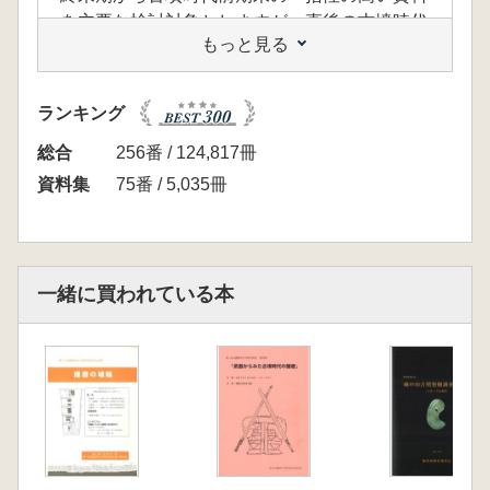
を主要な検討対象としますが、直後の古墳時代
もっと見る
中期初頭の資料についても言及するようにしま
す。
まず、九州島内での弥生時代から継続して存
ランキング
続する、各地域の在地系土器群の消長を整理し
ていただきます。そして、伝統的Ⅴ様式系・庄
総合
256番 / 124,817冊
内式系・布留式系・山陰系( 東九州などでは西
資料集
75番 / 5,035冊
部瀬戸内系も) といった九州島外からの外来系
土器がどのようにして受容され、そして変容
し、展開したのか、この点を中心に各地域の土
器群を概観していただきます。また、いわゆる
一緒に買われている本
「畿内系」を主体とする典型的な「古式土師
器」の各地域における成立と、各地域の「古
墳」の成立時期が同時的なのか、時間的ズレが
あるのかについても現状の見通しを整理する予
定です。
<目次>
基調講演