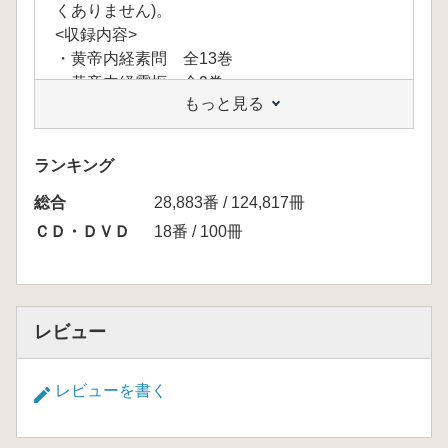
くありません)。
<収録内容>
・黄帝内経素問 全13巻
・黄帝内経霊枢 全9巻
もっと見る
・素問・霊枢・臨床研究 全2巻
・総索引・正誤表 1巻
ランキング
総合
28,883番 / 124,817冊
ＣＤ・ＤＶＤ
18番 / 100冊
レビュー
レビューを書く