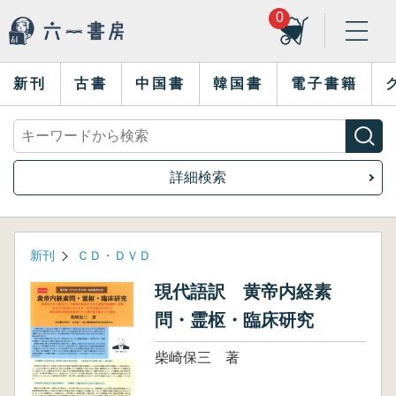
0
新刊
古書
中国書
韓国書
電子書籍
詳細検索
新刊
ＣＤ・ＤＶＤ
現代語訳 黄帝内経素
問・霊枢・臨床研究
柴崎保三 著