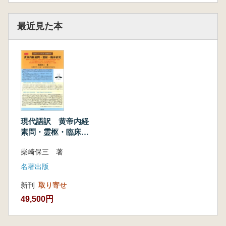
最近見た本
現代語訳 黄帝内経
素問・霊枢・臨床研
究
柴崎保三 著
名著出版
新刊
取り寄せ
49,500円