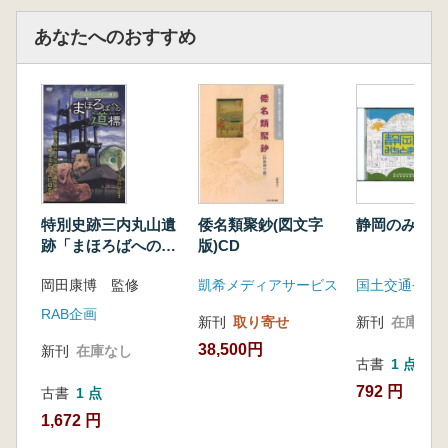
あなたへのおすすめ
特別史跡三内丸山遺
倭名類聚鈔(図文字
静岡のみちと
跡「まほろばへの道
版)CD
標」
岡田康博 監修
凱希メディアサービス
RAB企画
新刊
取り寄せ
新刊
在庫なし
38,500円
新刊
在庫なし
古書
1 点
792 円
古書
1 点
1,672 円