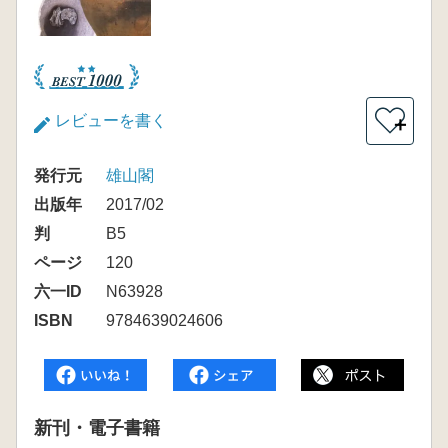
レビューを書く
＋
発行元
雄山閣
出版年
2017/02
判
B5
ページ
120
六一ID
N63928
ISBN
9784639024606
新刊・電子書籍