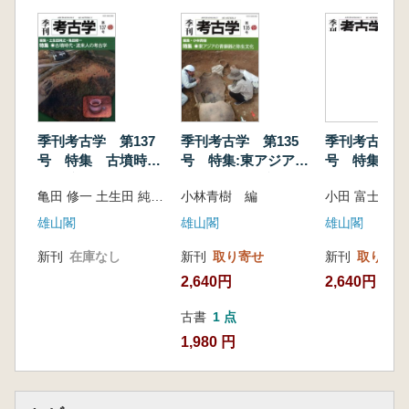
樹)/墓制の変化と階層化の問題(山田 康弘)/環境
変動と弥生文化の形成(甲元 眞之)/在来人と外来
人の軋轢(春成 秀爾)
季刊考古学 第137
季刊考古学 第135
季刊考古学 第
号 特集 古墳時
号 特集:東アジアの
号 特集:西
代・渡来人の考古学
青銅器と弥生文化
「天智紀」山
亀田 修一 土生田 純之 編
小林青樹 編
小田 富士雄 
雄山閣
雄山閣
雄山閣
新刊
在庫なし
新刊
取り寄せ
新刊
取り寄せ
2,640円
2,640円
古書
1 点
1,980 円