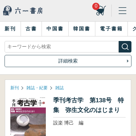
0
新刊
古書
中国書
韓国書
電子書籍
詳細検索
新刊
雑誌・紀要
雑誌
季刊考古学 第138号 特
集 弥生文化のはじまり
設楽 博己 編