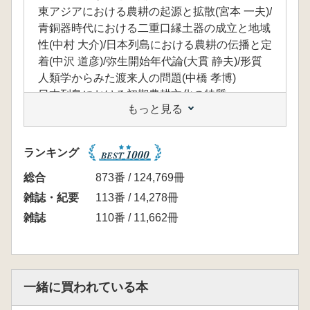
東アジアにおける農耕の起源と拡散(宮本 一夫)/
青銅器時代における二重口縁土器の成立と地域
性(中村 大介)/日本列島における農耕の伝播と定
着(中沢 道彦)/弥生開始年代論(大貫 静夫)/形質
人類学からみた渡来人の問題(中橋 孝博)
日本列島における初期農耕文化の特質
もっと見る
植物考古学からみた弥生時代のはじまり(佐々
木 由香・能城修一)/同位体分析からさぐる弥生
時代の食生態(米田 穣・山﨑孔平)/農耕の定着
ランキング
化と土器の器種構成の変化(庄田 慎矢)
弥生文化の範囲
総合
873番 / 124,769冊
弥生文化範囲論の射程(藤尾 慎一郎)/近畿地方か
雑誌・紀要
113番 / 14,278冊
らみた縄文文化と弥生文化(森岡 秀人)/「みちの
雑誌
110番 / 11,662冊
くの遠賀川」再考(高瀬 克範)/東北地方からみた
弥生文化の範囲(斎野 裕彦)
弥生文化と社会変動
歴史学における弥生文化論の位置(石川 日出志)/
一緒に買われている本
縄文晩期終末の社会変動と農耕の受容(小林 青