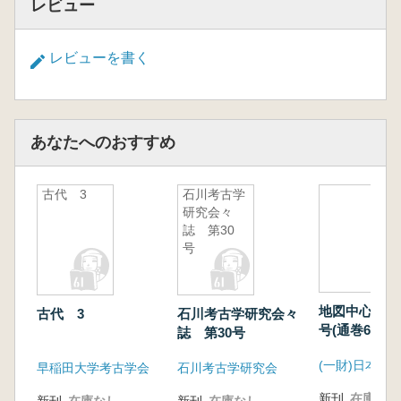
レビュー
レビューを書く
あなたへのおすすめ
古代 3
石川考古学
研究会々
誌 第30
号
地図中心202
古代 3
石川考古学研究会々
号(通巻607
誌 第30号
集 日本板碑
早稲田大学考古学会
石川考古学研究会
新刊
在庫なし
新刊
在庫なし
新刊
在庫なし