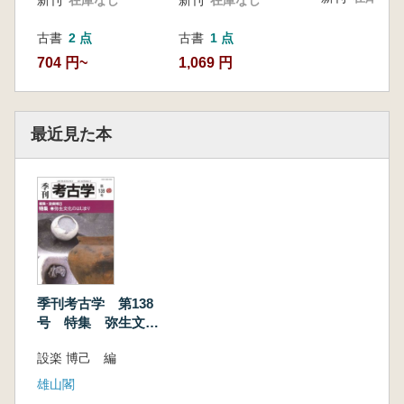
古書
2 点
古書
1 点
704 円~
1,069 円
最近見た本
季刊考古学 第138
号 特集 弥生文化
のはじまり
設楽 博己 編
雄山閣